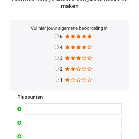
maken
Vul hier jouw algemene beoordeling in:
5
4
3
2
1
Pluspunten