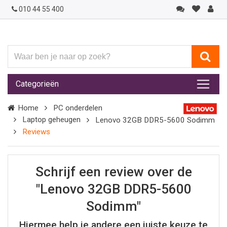
010 44 55 400
Waar
ben
je
Categorieën
naar
op
Home
PC onderdelen
zoek?
Laptop geheugen
Lenovo 32GB DDR5-5600 Sodimm
Reviews
Schrijf een review over de
"Lenovo 32GB DDR5-5600
Sodimm"
Hiermee help je andere een juiste keuze te