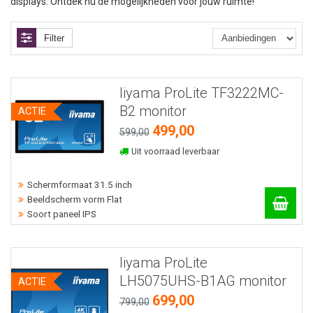
displays. Ontdek nu de mogelijkheden voor jouw ruimte!
Filter
Iiyama ProLite TF3222MC-
B2 monitor
ACTIE
499,00
599,00
Uit voorraad leverbaar
Schermformaat 31.5 inch
Beeldscherm vorm Flat
Soort paneel IPS
Iiyama ProLite
LH5075UHS-B1AG monitor
ACTIE
699,00
799,00