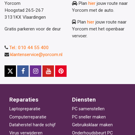
Yorcom
Plan
hier
jouw route naar
Hoogstad 265-267
Yorcom met de auto.
3131KX Vlaardingen
Plan
hier
jouw route naar
Gratis parkeren voor de deur
Yorcom met het openbaar
vervoer.
Tel.: 010 44 55 400
klantenservice@yorcom.nl
Reparaties
Diensten
Laptopreparatie
PC samenstellen
Computerreparatie
PC sneller maken
Dataherstel harde schijf
Gebruiksklaar maken
Virus verwijderen
Onderhoudsbeurt PC