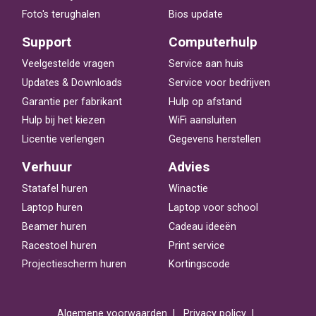
Foto's terughalen
Bios update
Support
Computerhulp
Veelgestelde vragen
Service aan huis
Updates & Downloads
Service voor bedrijven
Garantie per fabrikant
Hulp op afstand
Hulp bij het kiezen
WiFi aansluiten
Licentie verlengen
Gegevens herstellen
Verhuur
Advies
Statafel huren
Winactie
Laptop huren
Laptop voor school
Beamer huren
Cadeau ideeën
Racestoel huren
Print service
Projectiescherm huren
Kortingscode
Algemene voorwaarden
Privacy policy