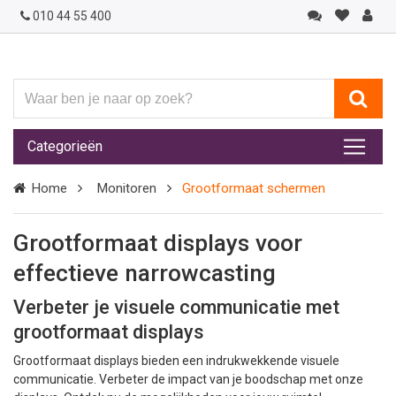
010 44 55 400
Waar
ben
je
Categorieën
naar
op
Home
Monitoren
Grootformaat schermen
zoek?
Grootformaat displays voor
effectieve narrowcasting
Verbeter je visuele communicatie met
grootformaat displays
Grootformaat displays bieden een indrukwekkende visuele
communicatie. Verbeter de impact van je boodschap met onze