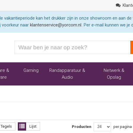
Klant
 vakantieperiode kan het drukker zijn in onze showroom en aan de 
j voorkeur naar
klantenservice@yorcom.nl
. Per e-mail kunnen we je 
Waar
ben
je
naar
re &
Gaming
Randapparatuur &
Netwerk &
op
are
Audio
Opslag
zoek?
Tegels
Lijst
Producten
per pagina