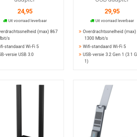
24,95
29,95
In winkelmand
In winkelmand
Uit voorraad leverbaar
Uit voorraad leverbaar
erdrachtssnelheid (max) 867
Overdrachtssnelheid (max)
bit/s
1300 Mbit/s
fi-standaard Wi-Fi 5
Wifi-standaard Wi-Fi 5
B-versie USB 3.0
USB-versie 3.2 Gen 1 (3.1 
1)
Bekijk meer informatie
Bekijk meer informatie