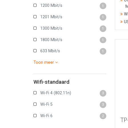
Ov
1200 Mbit/s
1
M
Wi
1201 Mbit/s
1
US
1300 Mbit/s
1
1800 Mbit/s
1
633 Mbit/s
1
Toon meer
Wifi-standaard
Wi-Fi 4 (802.11n)
3
Wi-Fi 5
3
Wi-Fi 6
2
TP