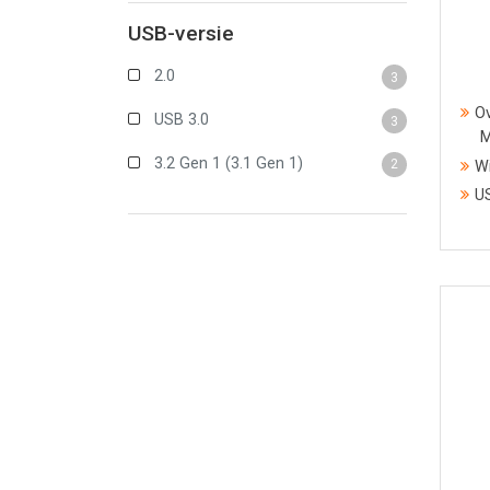
USB-versie
2.0
3
Ov
USB 3.0
3
M
3.2 Gen 1 (3.1 Gen 1)
2
Wi
US