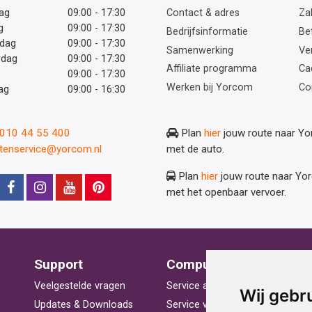
ag
09:00 - 17:30
Contact & adres
Zak
g
09:00 - 17:30
Bedrijfsinformatie
Be
dag
09:00 - 17:30
Samenwerking
Ve
rdag
09:00 - 17:30
Affiliate programma
Ca
09:00 - 17:30
Werken bij Yorcom
Co
ag
09:00 - 16:30
: 010 44 55 400
Plan
hier
jouw route naar Y
ntenservice@yorcom.nl
met de auto.
Plan
hier
jouw route naar Yo
met het openbaar vervoer.
Support
Computerhulp
V
Veelgestelde vragen
Service aan huis
St
Wij gebr
Updates & Downloads
Service voor bedrijven
La