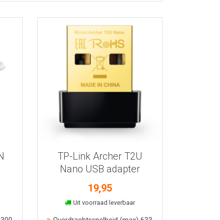
Bekijk meer informatie
N
TP-Link Archer T2U
Nano USB adapter
19,95
In winkelmand
Uit voorraad leverbaar