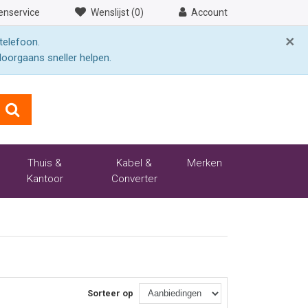
enservice
Wenslijst (0)
Account
×
telefoon.
doorgaans sneller helpen.
Thuis &
Kabel &
Merken
Kantoor
Converter
Sorteer op