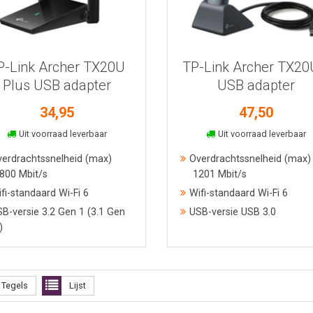
P-Link Archer TX20U
TP-Link Archer TX2
Plus USB adapter
USB adapter
34,95
47,50
In winkelmand
In winkelmand
Uit voorraad leverbaar
Uit voorraad leverbaar
erdrachtssnelheid (max)
Overdrachtssnelheid (max)
800 Mbit/s
1201 Mbit/s
fi-standaard Wi-Fi 6
Wifi-standaard Wi-Fi 6
B-versie 3.2 Gen 1 (3.1 Gen
USB-versie USB 3.0
)
Tegels
Lijst