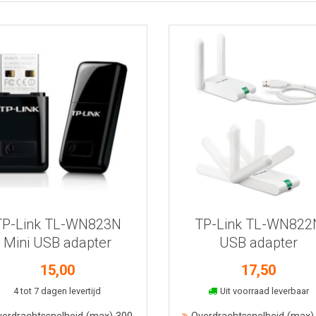
Bekijk meer informatie
Bekijk meer informatie
TP-Link TL-WN823N
TP-Link TL-WN822
Mini USB adapter
USB adapter
15,00
17,50
In winkelmand
In winkelmand
4 tot 7 dagen levertijd
Uit voorraad leverbaar