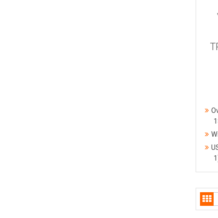
T
Ov
1
Wi
US
1