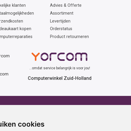
elijke klanten
Advies & Offerte
taalmogelijkheden
Assortiment
rzendkosten
Levertijden
deaukaart kopen
Orderstatus
mputerreparaties
Product retourneren
orcom
...omdat service belangrijk is voor jou!
rcom
Computerwinkel Zuid-Holland
erhuur
Advies
atafel huren
Winactie
uiken cookies
ptop huren
Laptop voor school