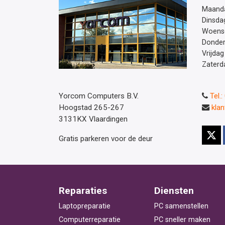
Maand
Dinsda
Woens
Donde
Vrijdag
Zaterd
Yorcom Computers B.V.
Tel.
Hoogstad 265-267
kla
3131KX Vlaardingen
Gratis parkeren voor de deur
Reparaties
Diensten
Laptopreparatie
PC samenstellen
Computerreparatie
PC sneller maken