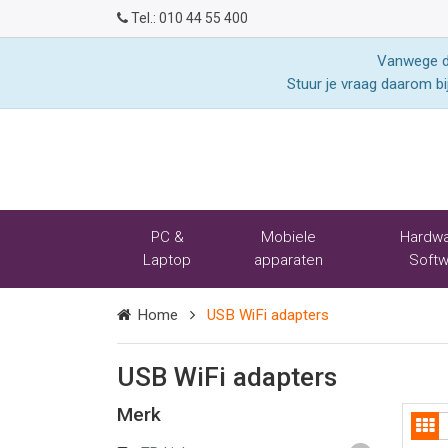
Tel.:
010 44 55 400
Vanwege de
Stuur je vraag daarom bi
PC &
Mobiele
Hardwa
Laptop
apparaten
Softw
Home
USB WiFi adapters
USB WiFi adapters
Merk