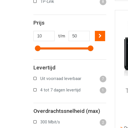
TP-Link
8
Prijs
t/m
Levertijd
Uit voorraad leverbaar
7
4 tot 7 dagen levertijd
1
Overdrachtssnelheid (max)
300 Mbit/s
2