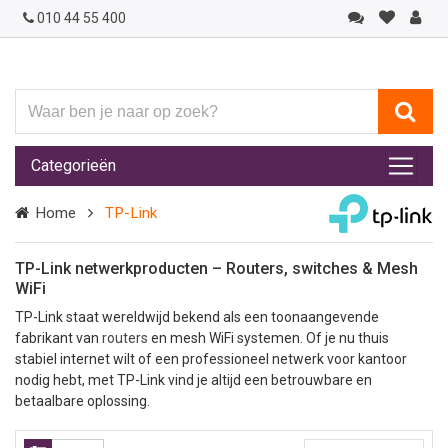
010 44 55 400
Waar
ben
je
Categorieën
naar
op
Home
TP-Link
zoek?
TP-Link netwerkproducten – Routers, switches & Mesh
WiFi
TP-Link staat wereldwijd bekend als een toonaangevende
fabrikant van
routers
en mesh WiFi systemen. Of je nu thuis
stabiel internet wilt of een professioneel netwerk voor kantoor
nodig hebt, met TP-Link vind je altijd een betrouwbare en
betaalbare oplossing.