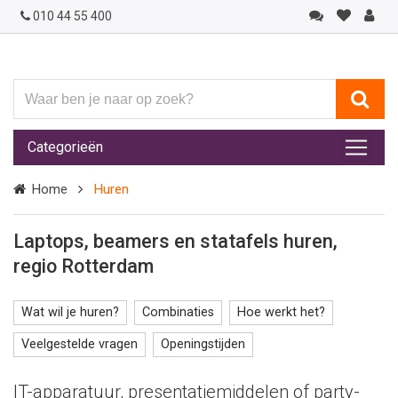
010 44 55 400
Waar
ben
je
Categorieën
naar
op
Home
Huren
zoek?
Laptops, beamers en statafels huren,
regio Rotterdam
Wat wil je huren?
Combinaties
Hoe werkt het?
Veelgestelde vragen
Openingstijden
IT-apparatuur, presentatiemiddelen of party-