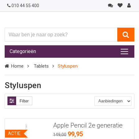
010 44 55 400
Waar
ben
je
Categorieën
naar
op
Home
Tablets
Styluspen
zoek?
Styluspen
Filter
Apple Pencil 2e generatie
99,95
ACTIE
149,00