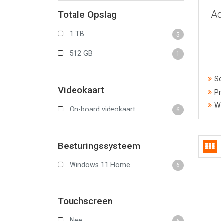
Ac
Totale Opslag
1 TB
5
512 GB
1
S
Videokaart
Pr
W
On-board videokaart
6
Besturingssysteem
Windows 11 Home
6
Touchscreen
Nee
6