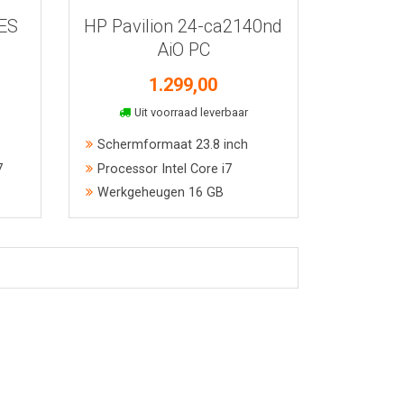
5ES
HP Pavilion 24-ca2140nd
AiO PC
1.299,00
In winkelmand
Uit voorraad leverbaar
Schermformaat 23.8 inch
7
Processor Intel Core i7
Werkgeheugen 16 GB