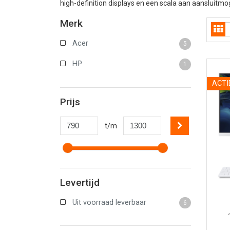
high-definition displays en een scala aan aansluitm
Merk
Acer
5
HP
1
ACTI
Prijs
t/m
Levertijd
Uit voorraad leverbaar
6