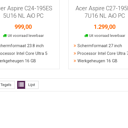
er Aspire C24-195ES
Acer Aspire C27-19
5U16 NL AiO PC
7U16 NL AiO PC
999,00
1.299,00
In winkelmand
In winkelmand
Uit voorraad leverbaar
Uit voorraad leverbaar
chermformaat 23.8 inch
Schermformaat 27 inch
ocessor Intel Core Ultra 5
Processor Intel Core Ultra 
erkgeheugen 16 GB
Werkgeheugen 16 GB
Tegels
Lijst