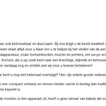
l, maar ook betrouwbaar en duurzaam. Bij ons krijgt u de beste kwalite
am staat altijd voor u klaar om u te helpen bij het vinden van de pe
apparatuur, zoals toetsenborden, muizen en printers, om uw pc-erva
ortom, als u op zoek bent naar een krachtige, stijlvolle en betrouwba
ectie vandaag nog en ontdek wat wij voor u kunnen betekenen!
 bent u nog niet helemaal overtuigd? Hier zijn enkele goede redenen
n een compact ontwerp en nemen minder ruimte in beslag dan tradit
te beperkt is.
de monitor, in één apparaat zit, heeft u geen wirwar van kabels die o