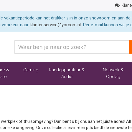
Klant
 vakantieperiode kan het drukker zijn in onze showroom en aan de 
j voorkeur naar
klantenservice@yorcom.nl
. Per e-mail kunnen we je 
Waar
ben
je
naar
re &
Gaming
Randapparatuur &
Netwerk &
op
are
Audio
Opslag
zoek?
w werkplek of thuisomgeving? Dan bent u bij ons aan het juiste adres! Al
or elke omgeving. Onze collectie alles-in-één pc's biedt de nieuwste te