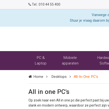
Tel.:
010 44 55 400
Vanwege de
Stuur je vraag daarom bi
PC &
Mobiele
Hardwa
Laptop
apparaten
Softw
Home
Desktops
All-In-One PC's
All in one PC's
Op zoek naar een All in one pc die perfect past bij u
slank en modern ontwerp, waardoor ze perfect zijn vo