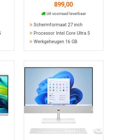
899,00
In winkelmand
Uit voorraad leverbaar
Schermformaat 27 inch
5
Processor Intel Core Ultra 5
Werkgeheugen 16 GB
Bekijk meer informatie