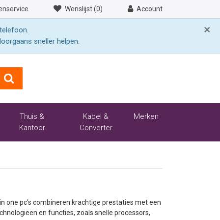
enservice
Wenslijst (0)
Account
×
telefoon.
doorgaans sneller helpen.
Thuis &
Kabel &
Merken
Kantoor
Converter
l in one pc's combineren krachtige prestaties met een
chnologieën en functies, zoals snelle processors,