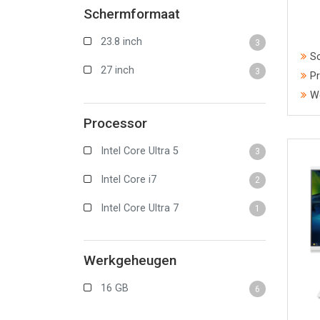
Schermformaat
23.8 inch
3
S
27 inch
3
Pr
W
Processor
Intel Core Ultra 5
3
Intel Core i7
2
Intel Core Ultra 7
1
Werkgeheugen
16 GB
6