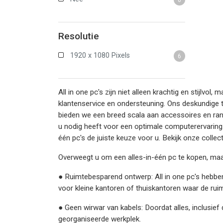
Resolutie
1920 x 1080 Pixels
6
All in one pc's zijn niet alleen krachtig en stijlvo
klantenservice en ondersteuning. Ons deskundige te
bieden we een breed scala aan accessoires en rand
u nodig heeft voor een optimale computerervaring. K
één pc's de juiste keuze voor u. Bekijk onze coll
Overweegt u om een alles-in-één pc te kopen, maar
● Ruimtebesparend ontwerp: All in one pc's hebbe
voor kleine kantoren of thuiskantoren waar de ruim
● Geen wirwar van kabels: Doordat alles, inclusief 
georganiseerde werkplek.