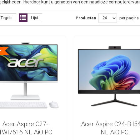
ogelijkheden. Hierdoor kunt u genieten van een naadloze computerervari
Tegels
Lijst
Producten
per pagina
E
Bekijk meer informatie
Bekijk meer informatie
Acer Aspire C27-
Acer Aspire C24-B I5
1WI7616 NL AiO PC
NL AiO PC