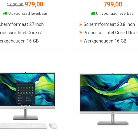
979,00
799,00
1.099,00
In winkelmand
In winkelmand
Uit voorraad leverbaar
Uit voorraad leverbaar
chermformaat 27 inch
Schermformaat 23.8 inch
ocessor Intel Core i7
Processor Intel Core Ultra 
erkgeheugen 16 GB
Werkgeheugen 16 GB
Bekijk meer informatie
Bekijk meer informatie