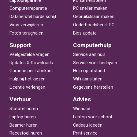
Laptopreparatie
PC samenstellen
Computerreparatie
PC sneller maken
Dataherstel harde schijf
Gebruiksklaar maken
Virus verwijderen
Onderhoudsbeurt PC
Foto's terughalen
Bios update
Support
Computerhulp
Veelgestelde vragen
Service aan huis
Updates & Downloads
Service voor bedrijven
Garantie per fabrikant
Hulp op afstand
Hulp bij het kiezen
WiFi aansluiten
Licentie verlengen
Gegevens herstellen
Verhuur
Advies
Statafel huren
Winactie
Laptop huren
Laptop voor school
Beamer huren
Cadeau ideeën
Racestoel huren
Print service