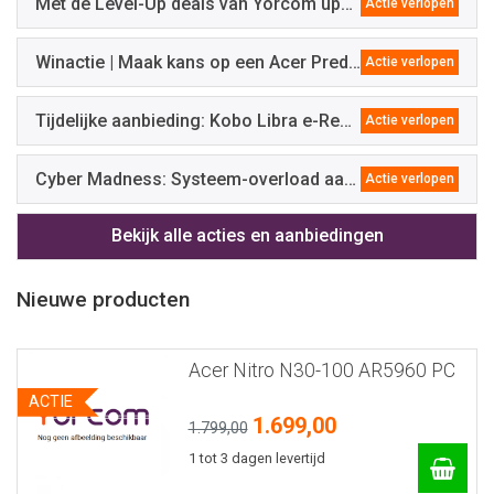
Met de Level-Up deals van Yorcom upgrade je eenvoudig je werkplek
Actie verlopen
Winactie | Maak kans op een Acer Predator gamestoel t.w.v. 349,-
Actie verlopen
Tijdelijke aanbieding: Kobo Libra e-Reader!
Actie verlopen
Cyber Madness: Systeem-overload aan korting, acties en gratis extra's!
Actie verlopen
Bekijk alle acties en aanbiedingen
Nieuwe producten
Acer Nitro N30-100 AR5960 PC
ACTIE
1.699,00
1.799,00
1 tot 3 dagen levertijd