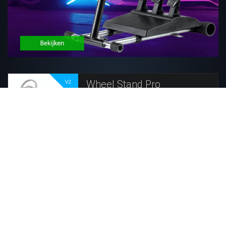
Wheel Stand Pro
Thrustmaster 458/T80
ACTIE
zwart
89,25
119,00
Uit voorraad leverbaar
Geschikt voor Thrustmaster 458/T80/T100/RGT
Materiaal Metaal
Kleur Zwart
Wheel Stand Pro
Thrustmaster T150/T300
ACTIE