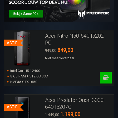
Acer Nitro N50-640 I5202
PC
ACTIE
849,00
949,00
Niet meer leverbaar
Intel Core i5 12400
8 GB RAM + 512 GB SSD
NVIDIA GTX1650
Acer Predator Orion 3000
640 I5207G
ACTIE
1.199,00
1.449,00