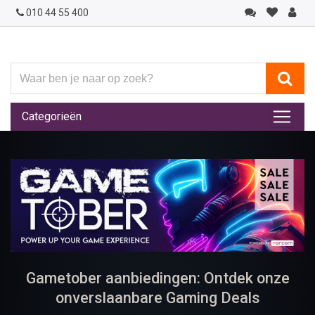
010 44 55 400
Waar
ben
je
Categorieën
naar
op
zoek?
Gametober aanbiedingen: Ontdek onze
onverslaanbare Gaming Deals