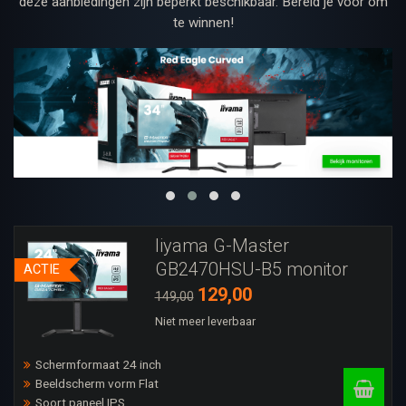
deze aanbiedingen zijn beperkt beschikbaar. Bereid je voor om
te winnen!
Iiyama G-Master
GB2470HSU-B5 monitor
ACTIE
129,00
149,00
Niet meer leverbaar
Schermformaat 24 inch
Beeldscherm vorm Flat
Soort paneel IPS