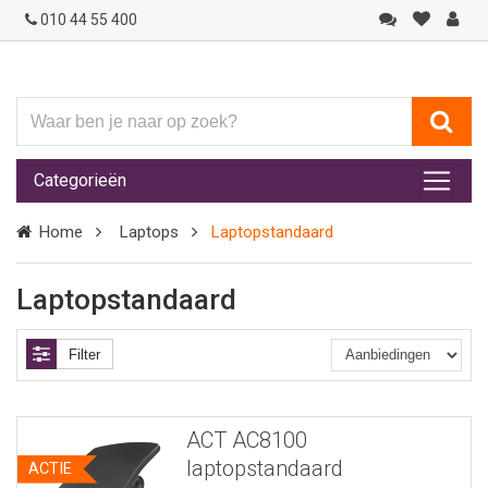
010 44 55 400
Waar
ben
je
Categorieën
naar
op
Home
Laptops
Laptopstandaard
zoek?
Laptopstandaard
Filter
ACT AC8100
laptopstandaard
ACTIE