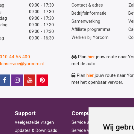
ag
09:00 - 17:30
Contact & adres
Zak
g
09:00 - 17:30
Bedrijfsinformatie
Be
dag
09:00 - 17:30
Samenwerking
Ve
rdag
09:00 - 17:30
Affiliate programma
Ca
09:00 - 17:30
Werken bij Yorcom
Co
ag
09:00 - 16:30
: 010 44 55 400
Plan
hier
jouw route naar Y
ntenservice@yorcom.nl
met de auto.
Plan
hier
jouw route naar Yo
met het openbaar vervoer.
Support
Computerhulp
V
Veelgestelde vragen
Service aan huis
St
Wij gebr
Updates & Downloads
Service voor bedrijven
La