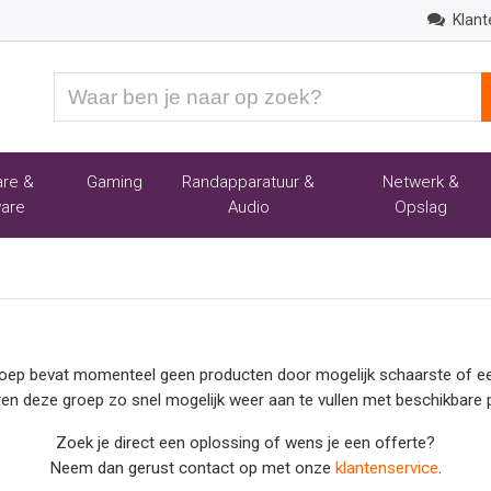
Klant
Waar
ben
je
naar
re &
Gaming
Randapparatuur &
Netwerk &
op
are
Audio
Opslag
zoek?
oep bevat momenteel geen producten door mogelijk schaarste of ee
ren deze groep zo snel mogelijk weer aan te vullen met beschikbare 
Zoek je direct een oplossing of wens je een offerte?
Neem dan gerust contact op met onze
klantenservice
.