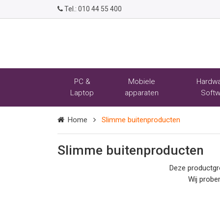
Tel.:
010 44 55 400
PC &
Mobiele
Hardwa
Laptop
apparaten
Softw
Home
Slimme buitenproducten
Slimme buitenproducten
Deze productgr
Wij probe