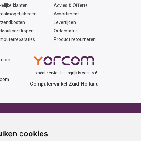
elijke klanten
Advies & Offerte
taalmogelijkheden
Assortiment
rzendkosten
Levertijden
deaukaart kopen
Orderstatus
mputerreparaties
Product retourneren
orcom
...omdat service belangrijk is voor jou!
rcom
Computerwinkel Zuid-Holland
erhuur
Advies
atafel huren
Winactie
uiken cookies
ptop huren
Laptop voor school