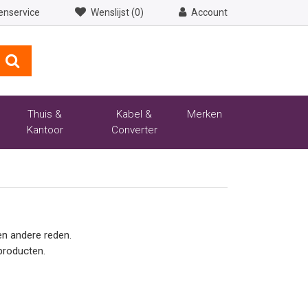
enservice
Wenslijst (0)
Account
Thuis &
Kabel &
Merken
Kantoor
Converter
n andere reden.
producten.