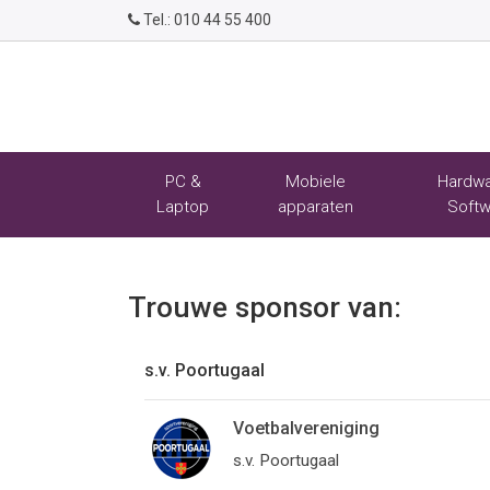
Tel.:
010 44 55 400
PC &
Mobiele
Hardwa
Laptop
apparaten
Softw
Trouwe sponsor van:
s.v. Poortugaal
Voetbalvereniging
s.v. Poortugaal