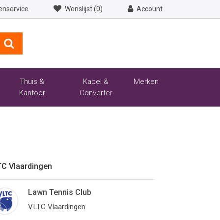
enservice
Wenslijst (0)
Account
Thuis &
Kabel &
Merken
Kantoor
Converter
TC Vlaardingen
Lawn Tennis Club
VLTC Vlaardingen