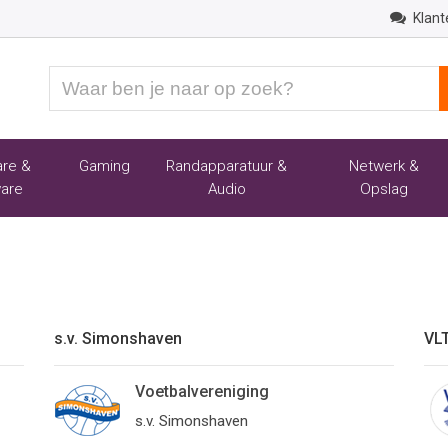
Klant
Waar
ben
je
naar
re &
Gaming
Randapparatuur &
Netwerk &
op
are
Audio
Opslag
zoek?
s.v. Simonshaven
VL
Voetbalvereniging
s.v. Simonshaven