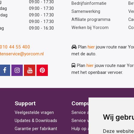
g
09:00 - 17:30
Bedrijfsinformatie
Be
dag
09:00 - 17:30
Samenwerking
Ve
rdag
09:00 - 17:30
Affiliate programma
Ca
09:00 - 17:30
Werken bij Yorcom
Co
ag
09:00 - 16:30
: 010 44 55 400
Plan
hier
jouw route naar Y
ntenservice@yorcom.nl
met de auto.
Plan
hier
jouw route naar Yo
met het openbaar vervoer.
Support
Computerhulp
V
Veelgestelde vragen
Service aan huis
St
Wij gebr
Updates & Downloads
Service voor bedrijven
La
Garantie per fabrikant
Hulp op afstand
Be
Deze website