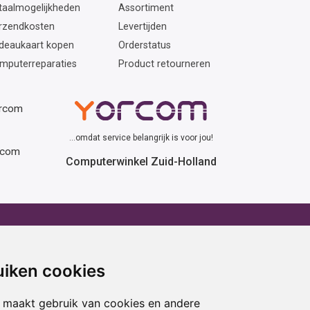
taalmogelijkheden
Assortiment
rzendkosten
Levertijden
deaukaart kopen
Orderstatus
mputerreparaties
Product retourneren
orcom
...omdat service belangrijk is voor jou!
rcom
Computerwinkel Zuid-Holland
erhuur
Advies
atafel huren
Winactie
uiken cookies
ptop huren
Laptop voor school
amer huren
Cadeau ideeën
 maakt gebruik van cookies en andere