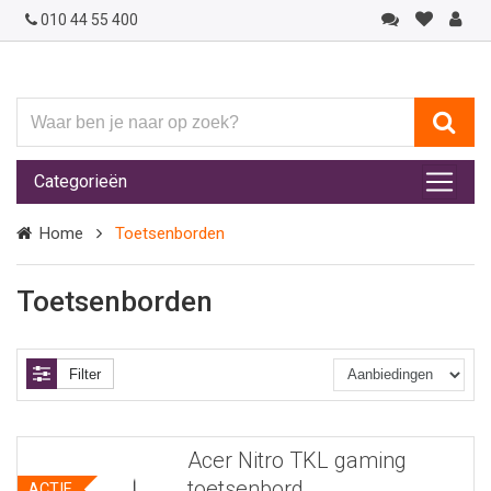
010 44 55 400
Waar
ben
je
Categorieën
naar
op
Home
Toetsenborden
zoek?
Toetsenborden
Filter
Acer Nitro TKL gaming
toetsenbord
ACTIE