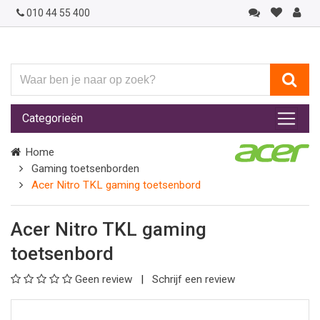
010 44 55 400
Waar
ben
je
Categorieën
naar
op
Home
zoek?
Gaming toetsenborden
Acer Nitro TKL gaming toetsenbord
Acer Nitro TKL gaming
toetsenbord
Geen review
Schrijf een review