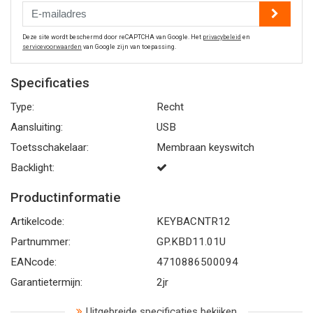
Deze site wordt beschermd door reCAPTCHA van Google. Het
privacybeleid
en
servicevoorwaarden
van Google zijn van toepassing.
Specificaties
Type:
Recht
Aansluiting:
USB
Toetsschakelaar:
Membraan keyswitch
Backlight:
Productinformatie
Artikelcode:
KEYBACNTR12
Partnummer:
GP.KBD11.01U
EANcode:
4710886500094
Garantietermijn:
2jr
Uitgebreide specificaties bekijken