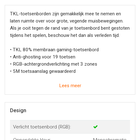
TKL-toetsenborden zijn gemakkelijk mee te nemen en
laten ruimte over voor grote, vegende muisbewegingen.
Als je ooit tegen de rand van je toetsenbord bent gestoten
tijdens het spelen, beschouw het dan als verleden tijd.
• TKL 80% membraan gaming-toetsenbord
• Anti-ghosting voor 19 toetsen
• RGB-achtergrondverlichting met 3 zones
• 5M toetsaanslag gewaardeerd
Licht het op. Voeg wat smaak toe aan je verlichting met
Lees meer
drie zones, vier helderheidsniveaus en drie vooraf
ingestelde modi om uit te kiezen.
Design
Blijf nauwkeurig. In het heetst van de strijd kan een enkele
gemiste toetsaanslag een nederlaag betekenen. Met anti-
Verlicht toetsenbord (RGB):
ghosting voor 19 toetsen (en 5 miljoen toetsaanslagen
beoordeeld), vermijd je die nare situaties waarin een