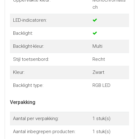
Oppervlakte kleur:
Monochromatis
gemiste druk op de dood van een teamgenoot zou kunnen
ch
zijn.
LED-indicatoren:
Afmeting:
Hoogte: 39 mm
Backlight:
Breedte: 137 mm
Gewicht (bij benadering): 871 gram
Backlight-kleur:
Multi
Stijl toetsenbord:
Recht
Kleur:
Zwart
Backlight type:
RGB LED
Verpakking
Aantal per verpakking:
1 stuk(s)
Aantal inbegrepen producten:
1 stuk(s)