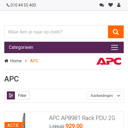
010 44 55 400
Waar
ben
je
Categorieën
naar
op
Home
APC
zoek?
APC
Filter
APC AP8981 Rack PDU 2G
929,00
ACTIE
1.499,00