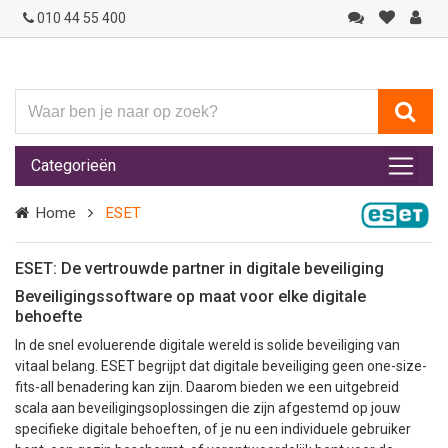
010 44 55 400
Waar
ben
je
Categorieën
naar
op
Home
ESET
zoek?
ESET: De vertrouwde partner in digitale beveiliging
Beveiligingssoftware op maat voor elke digitale
behoefte
In de snel evoluerende digitale wereld is solide beveiliging van
vitaal belang. ESET begrijpt dat digitale beveiliging geen one-size-
fits-all benadering kan zijn. Daarom bieden we een uitgebreid
scala aan beveiligingsoplossingen die zijn afgestemd op jouw
specifieke digitale behoeften, of je nu een individuele gebruiker