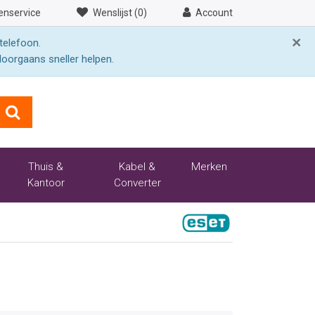
enservice
Wenslijst (0)
Account
×
telefoon.
doorgaans sneller helpen.
Thuis &
Kabel &
Merken
Kantoor
Converter