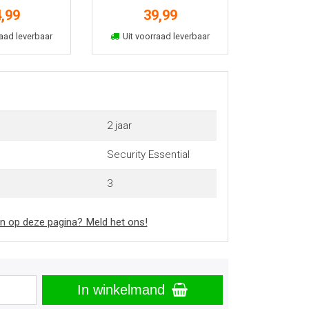
 jaar
1u 1 jaar
,99
39,99
kelmand
In winkelmand
aad leverbaar
Uit voorraad leverbaar
2 jaar
Security Essential
3
n op deze pagina? Meld het ons!
In winkelmand