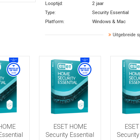
Looptijd:
2 jaar
Type:
Security Essential
Platform:
Windows & Mac
Uitgebreide s
 informatie
Bekijk meer informatie
Bekijk mee
 HOME
ESET HOME
ESET
Essential
Security Essential
Security