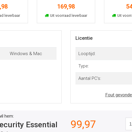
 jaar
10u 2 jaar
4u 1
,98
169,98
54
kelmand
In winkelmand
In win
ad leverbaar
Uit voorraad leverbaar
Uit voorr
Licentie
Windows & Mac
Looptijd:
Type:
Aantal PC's:
Fout gevonde
wil hem:
99,97
curity Essential