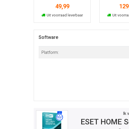
3u 1 jaar
6u 2
49,99
129
In winkelmand
In win
Uit voorraad leverbaar
Uit voorra
Software
Platform:
Ik 
ESET HOME Se