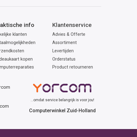
aktische info
Klantenservice
elijke klanten
Advies & Offerte
taalmogelijkheden
Assortiment
rzendkosten
Levertijden
deaukaart kopen
Orderstatus
mputerreparaties
Product retourneren
orcom
...omdat service belangrijk is voor jou!
rcom
Computerwinkel Zuid-Holland