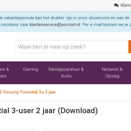
Klant
 vakantieperiode kan het drukker zijn in onze showroom en aan de 
j voorkeur naar
klantenservice@yorcom.nl
. Per e-mail kunnen we je 
Waar
ben
je
naar
re &
Gaming
Randapparatuur &
Netwerk &
op
are
Audio
Opslag
zoek?
Security Essential 3u 2 jaar
al 3-user 2 jaar (Download)