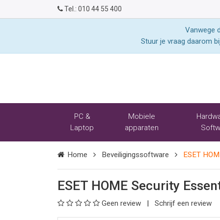
Tel.:
010 44 55 400
Vanwege de
Stuur je vraag daarom bi
PC &
Mobiele
Hardwa
Laptop
apparaten
Softw
Home
Beveiligingssoftware
ESET HOME 
ESET HOME Security Essenti
Geen review
Schrijf een review