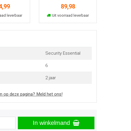
 jaar
2u 2 jaar
4,99
89,98
kelmand
In winkelmand
aad leverbaar
Uit voorraad leverbaar
Security Essential
6
2 jaar
n op deze pagina? Meld het ons!
In winkelmand