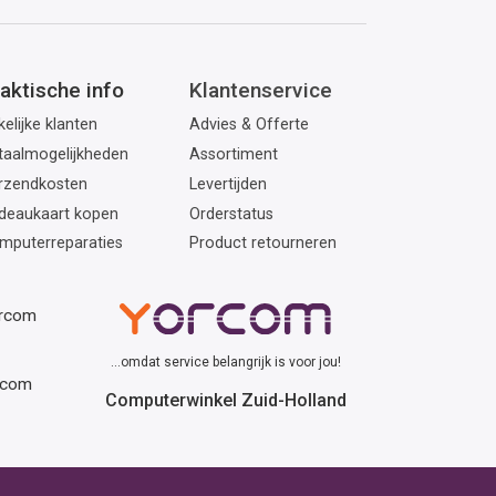
aktische info
Klantenservice
elijke klanten
Advies & Offerte
taalmogelijkheden
Assortiment
rzendkosten
Levertijden
deaukaart kopen
Orderstatus
mputerreparaties
Product retourneren
orcom
...omdat service belangrijk is voor jou!
rcom
Computerwinkel Zuid-Holland