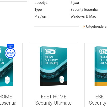
Looptijd:
2 jaar
Type:
Security Essential
Platform:
Windows & Mac
Uitgebreide s
 informatie
Bekijk meer informatie
Bekijk mee
 HOME
ESET HOME
ESET
Essential
Security Ultimate
Securit