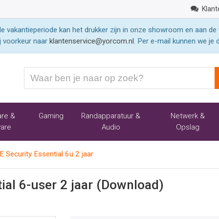
Klant
 vakantieperiode kan het drukker zijn in onze showroom en aan de 
j voorkeur naar
klantenservice@yorcom.nl
. Per e-mail kunnen we je 
Waar
ben
je
naar
re &
Gaming
Randapparatuur &
Netwerk &
op
are
Audio
Opslag
zoek?
Security Essential 6u 2 jaar
al 6-user 2 jaar (Download)