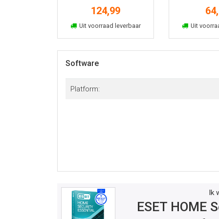
6u 1 jaar
6u 1
124,99
64
In winkelmand
In win
Uit voorraad leverbaar
Uit voorra
Software
Platform:
Ik 
ESET HOME Se