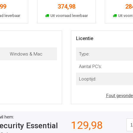
 jaar
6u 3 jaar
6u 3
,99
374,98
28
kelmand
In winkelmand
In win
ad leverbaar
Uit voorraad leverbaar
Uit voorr
Licentie
Windows & Mac
Type:
Aantal PC's:
Looptijd:
Fout gevonde
wil hem:
129,98
curity Essential