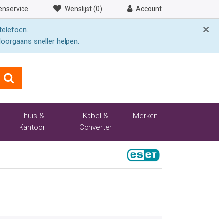
enservice
Wenslijst (0)
Account
×
telefoon.
doorgaans sneller helpen.
Thuis &
Kabel &
Merken
Kantoor
Converter