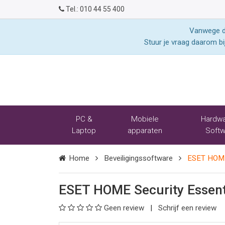
Tel.:
010 44 55 400
Vanwege de
Stuur je vraag daarom bi
PC &
Mobiele
Hardwa
Laptop
apparaten
Softw
Home
Beveiligingssoftware
ESET HOME 
ESET HOME Security Essenti
Geen review
Schrijf een review