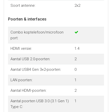
Soort antenne:
2x2
Poorten & interfaces
Combo koptelefoon/microfoon
port:
HDMI versie:
1.4
Aantal USB 2.0-poorten:
2
Aantal USB4 Gen 3×2-poorten:
0
LAN poorten:
1
Aantal HDMI-poorten:
2
Aantal poorten USB 3.0 (3.1 Gen 1)
1
Type C: