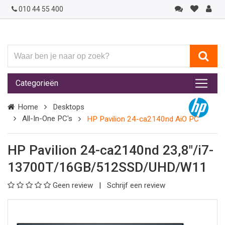
010 44 55 400
Waar
ben
je
Categorieën
naar
op
Home
Desktops
zoek?
All-In-One PC's
HP Pavilion 24-ca2140nd AiO PC
HP Pavilion 24-ca2140nd 23,8"/i7-
13700T/16GB/512SSD/UHD/W11
Geen review
Schrijf een review