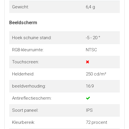
Gewicht:
6,4 g
Beeldscherm
Hoek schuine stand:
-5 - 20 °
RGB-kleurruimte:
NTSC
Touchscreen:
Helderheid:
250 cd/m²
beeldverhouding:
16:9
Antireflectiescherm:
Soort paneel:
IPS
Kleurbereik:
72 procent