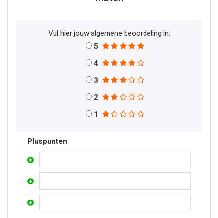
Vul hier jouw algemene beoordeling in:
5
4
3
2
1
Pluspunten