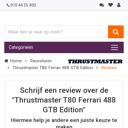
010 44 55 400
Waar
ben
je
Categorieën
naar
op
Home
Racesturen
zoek?
Thrustmaster T80 Ferrari 488 GTB Edition
Reviews
Schrijf een review over de
"Thrustmaster T80 Ferrari 488
GTB Edition"
Hiermee help je andere een juiste keuze te
maken