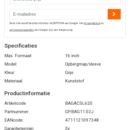
Deze site wordt beschermd door reCAPTCHA van Google. Het
privacybeleid
en
servicevoorwaarden
van Google zijn van toepassing.
Specificaties
Max. Formaat:
16 inch
Model:
Opbergmap/sleeve
Kleur:
Grijs
Materiaal:
Kunststof
Productinformatie
Artikelcode:
BAGACSL620
Partnummer:
GP.BAG11.02J
EANcode:
4711121097348
Garantietermijn:
2jr