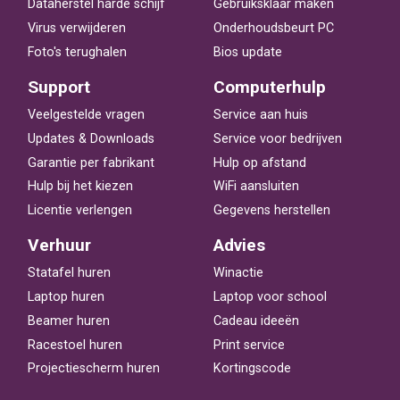
Dataherstel harde schijf
Gebruiksklaar maken
Virus verwijderen
Onderhoudsbeurt PC
Foto's terughalen
Bios update
Support
Computerhulp
Veelgestelde vragen
Service aan huis
Updates & Downloads
Service voor bedrijven
Garantie per fabrikant
Hulp op afstand
Hulp bij het kiezen
WiFi aansluiten
Licentie verlengen
Gegevens herstellen
Verhuur
Advies
Statafel huren
Winactie
Laptop huren
Laptop voor school
Beamer huren
Cadeau ideeën
Racestoel huren
Print service
Projectiescherm huren
Kortingscode