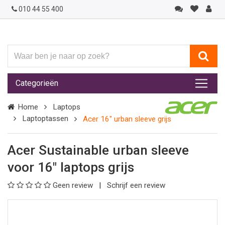
010 44 55 400
Waar
ben
je
Categorieën
naar
op
Home
Laptops
zoek?
Laptoptassen
Acer 16" urban sleeve grijs
Acer Sustainable urban sleeve
voor 16" laptops grijs
Geen review
Schrijf een review