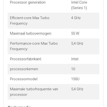
met een ongekende helderheid.
Processor generation:
Intel Core
(Series 1)
Vriendelijker voor de planeet
Dankzij de verpakking van 100% recyclebare materialen en
Efficient-core Max Turbo
4 GHz
componenten van 30% post-consumer recycled plastic
Frequency:
heeft de Acer Aspire Go zowel een Energy Star-
Maximaal turbovermogen:
55 W
certificering als een EPEAT-registratie. Zo kun jij een meer
verantwoorde keuze maken.
Performance-core Max Turbo
5,4 GHz
Frequency:
Processorfabrikant:
Intel
processorkernen:
10
Processormodel:
150U
Maximale turbofrequentie van
5,4 GHz
processor: