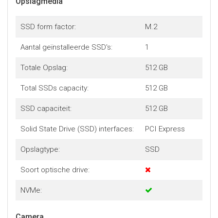
Opslagmedia
SSD form factor:
M.2
Aantal geïnstalleerde SSD's:
1
Totale Opslag:
512 GB
Total SSDs capacity:
512 GB
SSD capaciteit:
512 GB
Solid State Drive (SSD) interfaces:
PCI Express
Opslagtype:
SSD
Soort optische drive:
NVMe:
Camera