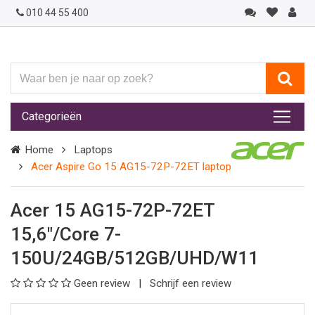
010 44 55 400
Waar
ben
je
Categorieën
naar
op
Home
Laptops
zoek?
Acer Aspire Go 15 AG15-72P-72ET laptop
Acer 15 AG15-72P-72ET
15,6"/Core 7-
150U/24GB/512GB/UHD/W11
Geen review
Schrijf een review