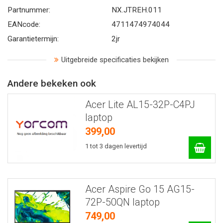
Partnummer:
NX.JTREH.011
EANcode:
4711474974044
Garantietermijn:
2jr
Uitgebreide specificaties bekijken
Andere bekeken ook
Acer Lite AL15-32P-C4PJ
laptop
399,00
1 tot 3 dagen levertijd
Acer Aspire Go 15 AG15-
72P-50QN laptop
749,00