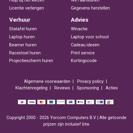
Hulp bij het kiezen
WiFi aansluiten
Licentie verlengen
Gegevens herstellen
Verhuur
Advies
Statafel huren
Winactie
Laptop huren
Laptop voor school
Beamer huren
Cadeau ideeën
Racestoel huren
Print service
Projectiescherm huren
Kortingscode
Algemene voorwaarden
Privacy policy
Klachtenregeling
Reviews
Sponsoring
Acties
Copyright 2000 - 2026 Yorcom Computers B.V. | Alle getoonde
prijzen zijn inclusief btw.