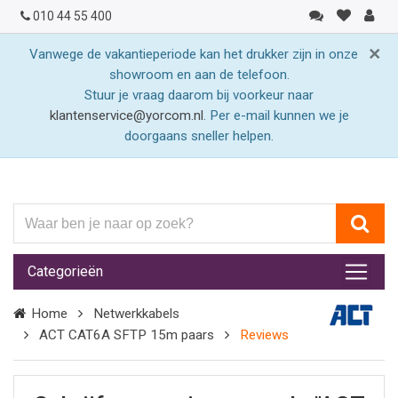
010 44 55 400
×
Vanwege de vakantieperiode kan het drukker zijn in onze
showroom en aan de telefoon.
Stuur je vraag daarom bij voorkeur naar
klantenservice@yorcom.nl
. Per e-mail kunnen we je
doorgaans sneller helpen.
Waar
ben
je
Categorieën
naar
op
Home
Netwerkkabels
zoek?
ACT CAT6A SFTP 15m paars
Reviews