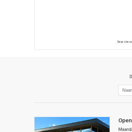
Deze site 
D
Open
Maand