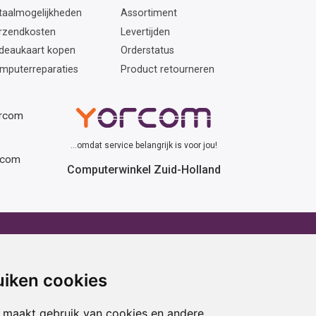
taalmogelijkheden
Assortiment
rzendkosten
Levertijden
deaukaart kopen
Orderstatus
mputerreparaties
Product retourneren
orcom
...omdat service belangrijk is voor jou!
rcom
Computerwinkel Zuid-Holland
erhuur
Advies
atafel huren
Winactie
uiken cookies
ptop huren
Laptop voor school
amer huren
Cadeau ideeën
 maakt gebruik van cookies en andere