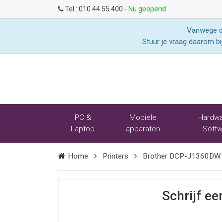
Tel.:
010 44 55 400
-
Nu geopend
Vanwege de
Stuur je vraag daarom bi
PC &
Mobiele
Hardwa
Laptop
apparaten
Softw
Home
Printers
Brother DCP-J1360DW p
Schrijf e