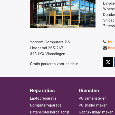
Dinsda
Woens
Donde
Vrijdag
Zaterd
Yorcom Computers B.V.
Tel.
Hoogstad 265-267
kla
3131KX Vlaardingen
Gratis parkeren voor de deur
Reparaties
Diensten
Laptopreparatie
PC samenstellen
Computerreparatie
PC sneller maken
Dataherstel harde schijf
Gebruiksklaar maken