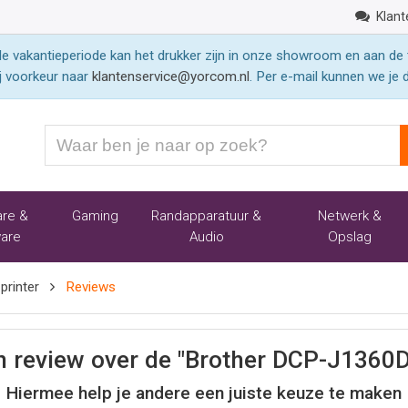
Klant
 vakantieperiode kan het drukker zijn in onze showroom en aan de 
j voorkeur naar
klantenservice@yorcom.nl
. Per e-mail kunnen we je 
Waar
ben
je
naar
re &
Gaming
Randapparatuur &
Netwerk &
op
are
Audio
Opslag
zoek?
rinter
Reviews
en review over de "Brother DCP-J1360D
Hiermee help je andere een juiste keuze te maken