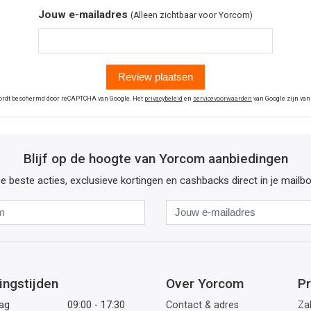
Jouw e-mailadres
(Alleen zichtbaar voor Yorcom)
Review plaatsen
wordt beschermd door reCAPTCHA van Google. Het
privacybeleid
en
servicevoorwaarden
van Google zijn van
Blijf op de hoogte van Yorcom aanbiedingen
e beste acties, exclusieve kortingen en cashbacks direct in je mailb
Naam
Jouw
e-
mailadres
ingstijden
Over Yorcom
Pr
ag
09:00 - 17:30
Contact & adres
Zak