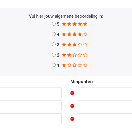
Vul hier jouw algemene beoordeling in:
5
4
3
2
1
Minpunten