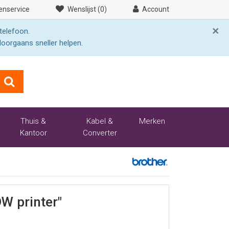
enservice
Wenslijst (0)
Account
×
telefoon.
doorgaans sneller helpen.
Thuis &
Kabel &
Merken
Kantoor
Converter
W printer"