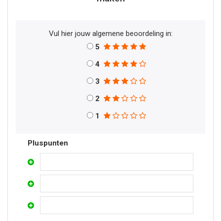
Vul hier jouw algemene beoordeling in:
5
4
3
2
1
Pluspunten