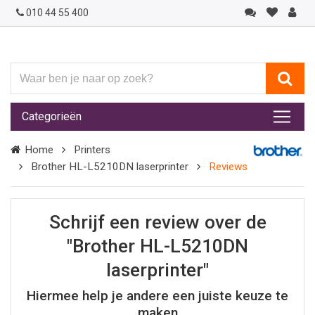
010 44 55 400
Waar
ben
je
Categorieën
naar
op
Home
Printers
zoek?
Brother HL-L5210DN laserprinter
Reviews
Schrijf een review over de
"Brother HL-L5210DN
laserprinter"
Hiermee help je andere een juiste keuze te
maken