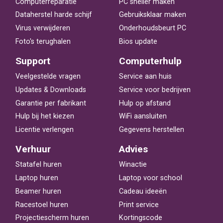
Computerreparatie
PC sneller maken
Dataherstel harde schijf
Gebruiksklaar maken
Virus verwijderen
Onderhoudsbeurt PC
Foto's terughalen
Bios update
Support
Computerhulp
Veelgestelde vragen
Service aan huis
Updates & Downloads
Service voor bedrijven
Garantie per fabrikant
Hulp op afstand
Hulp bij het kiezen
WiFi aansluiten
Licentie verlengen
Gegevens herstellen
Verhuur
Advies
Statafel huren
Winactie
Laptop huren
Laptop voor school
Beamer huren
Cadeau ideeën
Racestoel huren
Print service
Projectiescherm huren
Kortingscode