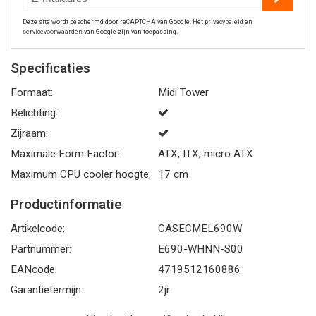
Deze site wordt beschermd door reCAPTCHA van Google. Het
privacybeleid
en
servicevoorwaarden
van Google zijn van toepassing.
Specificaties
Formaat:
Midi Tower
Belichting:
Zijraam:
Maximale Form Factor:
ATX, ITX, micro ATX
Maximum CPU cooler hoogte:
17 cm
Productinformatie
Artikelcode:
CASECMEL690W
Partnummer:
E690-WHNN-S00
EANcode:
4719512160886
Garantietermijn:
2jr