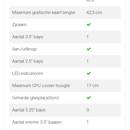
ATX
Maximum grafische kaart lengte:
42,5 cm
Zijraam:
Aantal 3.5" bays:
1
Aan-/uitknop:
Aantal 2.5" bays:
1
LED-indicatoren:
Maximum CPU cooler hoogte:
17 cm
Geharde glaspla(a)t(en):
Aantal 5.25" bays:
0
Aantal interne 3.5" baaien:
1