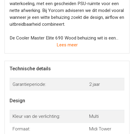
waterkoeling, met een gescheiden PSU-ruimte voor een
nette afwerking. Bij Yorcom adviseren we dit model vooral
wanneer je een witte behuizing zoekt die design, airflow en
uitbreidbaarheid combineert.
De Cooler Master Elite 690 Wood behuizing wit is een
sterke basis voor een moderne gaming-pc of werkstation.
Lees meer
Door de combinatie van dual tempered glass, een
natuurlijk houten frontaccent, ruimte voor maximaal 10
ventilatoren en ondersteuning voor radiatoren tot 360 mm
Technische details
bovenin en 240 mm aan de zijkant is dit een logische
keuze voor wie een opvallende witte pc-behuizing zoekt
Garantieperiode:
2 jaar
met goede koelmogelijkheden.
Design
Kleur van de verlichting:
Multi
Formaat:
Midi Tower