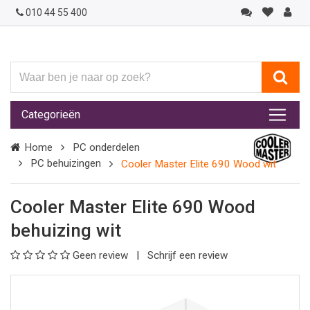
010 44 55 400
Waar
ben
je
Categorieën
naar
op
Home
PC onderdelen
zoek?
PC behuizingen
Cooler Master Elite 690 Wood wit
Cooler Master Elite 690 Wood
behuizing wit
Geen review
Schrijf een review