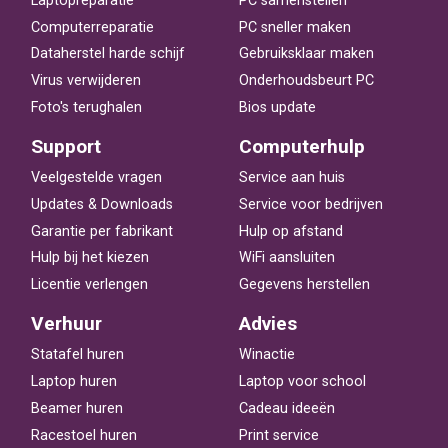
Laptopreparatie
PC samenstellen
Computerreparatie
PC sneller maken
Dataherstel harde schijf
Gebruiksklaar maken
Virus verwijderen
Onderhoudsbeurt PC
Foto's terughalen
Bios update
Support
Computerhulp
Veelgestelde vragen
Service aan huis
Updates & Downloads
Service voor bedrijven
Garantie per fabrikant
Hulp op afstand
Hulp bij het kiezen
WiFi aansluiten
Licentie verlengen
Gegevens herstellen
Verhuur
Advies
Statafel huren
Winactie
Laptop huren
Laptop voor school
Beamer huren
Cadeau ideeën
Racestoel huren
Print service