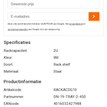
Deze site wordt beschermd door reCAPTCHA van Google. Het
privacybeleid
en
servicevoorwaarden
van Google zijn van toepassing.
Specificaties
Rackcapaciteit:
2U
Kleur:
Wit
Soort:
Rack shelf
Materiaal:
Staal
Productinformatie
Artikelcode:
RACKACDG10
Partnummer:
DN-19-TRAY-2-450
EANcode:
4016032427988