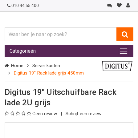
010 44 55 400
Waar
ben
je
Categorieën
naar
op
Home
Server kasten
zoek?
Digitus 19" Rack lade grijs 450mm
Digitus 19" Uitschuifbare Rack
lade 2U grijs
Geen review
Schrijf een review