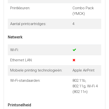
Printkleuren:
Combo Pack
(YMCK)
Aantal printcartridges:
4
Netwerk
Wi-Fi:
Ethernet LAN:
Mobiele printing technologieën:
Apple AirPrint
Wi-Fi-standaarden:
802.11b,
802.11g, Wi-Fi 4
(802.11n)
Printsnelheid