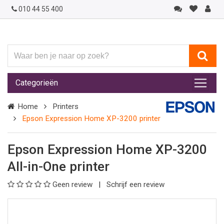
010 44 55 400
Waar
ben
je
Categorieën
naar
op
Home
Printers
zoek?
Epson Expression Home XP-3200 printer
Epson Expression Home XP-3200
All-in-One printer
Geen review
Schrijf een review