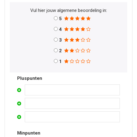
Vul hier jouw algemene beoordeling in:
5
4
3
2
1
Pluspunten
Minpunten