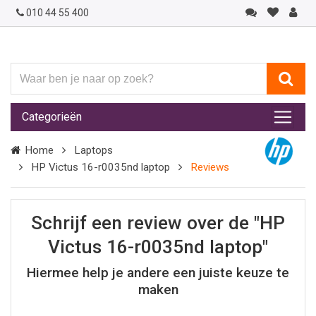
010 44 55 400
Waar
ben
je
Categorieën
naar
op
Home
Laptops
zoek?
HP Victus 16-r0035nd laptop
Reviews
Schrijf een review over de "HP
Victus 16-r0035nd laptop"
Hiermee help je andere een juiste keuze te
maken