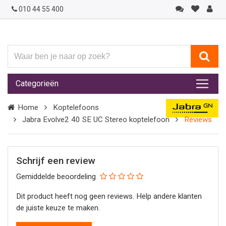
010 44 55 400
Waar
ben
je
Categorieën
naar
op
Home
Koptelefoons
zoek?
Jabra Evolve2 40 SE UC Stereo koptelefoon
Reviews
Schrijf een review
Gemiddelde beoordeling
Dit product heeft nog geen reviews. Help andere klanten
de juiste keuze te maken.