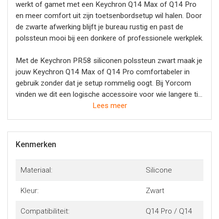
werkt of gamet met een Keychron Q14 Max of Q14 Pro
en meer comfort uit zijn toetsenbordsetup wil halen. Door
de zwarte afwerking blijft je bureau rustig en past de
polssteun mooi bij een donkere of professionele werkplek.
Met de Keychron PR58 siliconen polssteun zwart maak je
jouw Keychron Q14 Max of Q14 Pro comfortabeler in
gebruik zonder dat je setup rommelig oogt. Bij Yorcom
vinden we dit een logische accessoire voor wie langere tijd
achter het toetsenbord zit en zijn ergonomische werkplek
Lees meer
netjes wil afmaken.
Kenmerken
Materiaal:
Silicone
Kleur:
Zwart
Compatibiliteit:
Q14 Pro / Q14