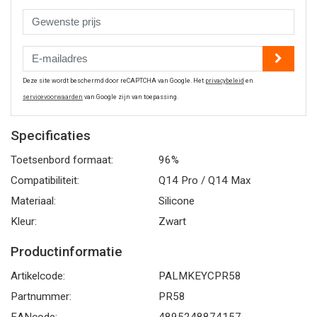
Deze site wordt beschermd door reCAPTCHA van Google. Het
privacybeleid
en
servicevoorwaarden
van Google zijn van toepassing.
Specificaties
Toetsenbord formaat:
96%
Compatibiliteit:
Q14 Pro / Q14 Max
Materiaal:
Silicone
Kleur:
Zwart
Productinformatie
Artikelcode:
PALMKEYCPR58
Partnummer:
PR58
EANcode:
4895248874157