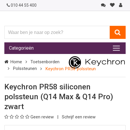
010 44 55 400
Waar
ben
je
Categorieën
naar
op
Home
Toetsenborden
zoek?
Polssteunen
Keychron PR58 polssteun
Keychron PR58 siliconen
polssteun (Q14 Max & Q14 Pro)
zwart
Geen review
Schrijf een review