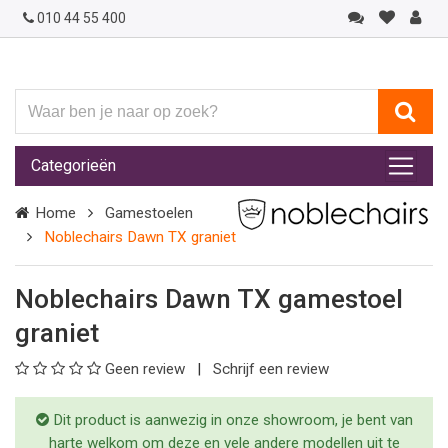
010 44 55 400
Waar
ben
je
Categorieën
naar
op
Home
Gamestoelen
zoek?
Noblechairs Dawn TX graniet
Noblechairs Dawn TX gamestoel
graniet
Geen review
Schrijf een review
Dit product is aanwezig in onze showroom, je bent van
harte welkom om deze en vele andere modellen uit te