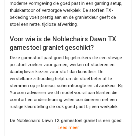
moderne vormgeving die goed past in een gaming setup,
thuiskantoor of verzorgde werkplek. De stoffen TX-
bekleding voelt prettig aan en de granietkleur geeft de
stoel een nette, tijdloze afwerking.
Voor wie is de Noblechairs Dawn TX
gamestoel graniet geschikt?
Deze gamestoel past goed bij gebruikers die een stevige
pc-stoel zoeken voor gamen, werken of studeren en
daarbij liever kiezen voor stof dan kunstleer. De
verstelbare zithouding helpt om de stoel beter af te
stemmen op je bureau, schermhoogte en zitvoorkeur. Bij
Yorcom adviseren we dit model vooral aan klanten die
comfort en ondersteuning willen combineren met een
rustige kleurstelling die ook goed past bij een werkplek.
De Noblechairs Dawn TX gamestoel graniet is een goede
keuze voor wie een comfortabele gamestoel zoekt met
Lees meer
ondersteuning, verstelbaarheid en hoogwaardige