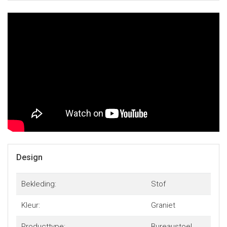
afwerking. Dankzij het Dawn-ontwerp, de stoffen
bekleding, de verstelbare zithouding en certificering
volgens DIN EN 1335 en ANSI/BIFMA X5.1 2011 is deze
stoel geschikt voor lange game- en werkdagen. Een nette
keuze voor wie een gamingstoel zoekt die comfortabel zit
en niet te opvallend aanwezig is.
Design
Bekleding:
Stof
Kleur:
Graniet
Producttype:
Bureaustoel