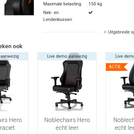
Maximale belasting:
150 kg
Nek- en
Lendenkussen:
Uitgebreide s
eken ook
 aanwezig
Live demo aanwezig
Live dem
ACTIE
 informatie
Bekijk meer informatie
Bekijk mee
irs Hero
Noblechairs Hero
Noblech
raciet
echt leer
echt le