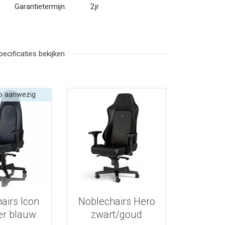
Garantietermijn:
2jr
pecificaties bekijken
o aanwezig
r informatie
Bekijk meer informatie
airs Icon
Noblechairs Hero
er blauw
zwart/goud