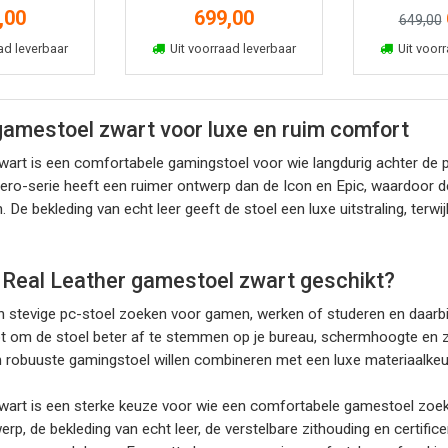
zwart/rood
,00
699,00
649,00
kelmand
In winkelmand
In win
ad leverbaar
Uit voorraad leverbaar
Uit voorr
gamestoel zwart voor luxe en ruim comfort
rt is een comfortabele gamingstoel voor wie langdurig achter de pc 
ero-serie heeft een ruimer ontwerp dan de Icon en Epic, waardoor de
e bekleding van echt leer geeft de stoel een luxe uitstraling, terwijl
 Real Leather gamestoel zwart geschikt?
n stevige pc-stoel zoeken voor gamen, werken of studeren en daarbij
elpt om de stoel beter af te stemmen op je bureau, schermhoogte en 
n robuuste gamingstoel willen combineren met een luxe materiaalkeuz
art is een sterke keuze voor wie een comfortabele gamestoel zoekt
rp, de bekleding van echt leer, de verstelbare zithouding en certi