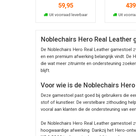
kussenset
59,95
439
In winkelmand
In win
Uit voorraad leverbaar
Uit voorra
Noblechairs Hero Real Leather 
De Noblechairs Hero Real Leather gamestoel zwa
en een premium afwerking belangrijk vindt. De H
die wat meer zitruimte en ondersteuning zoeken. D
blijft.
Voor wie is de Noblechairs Hero
Deze gamestoel past goed bij gebruikers die ee
stof of kunstleer. De verstelbare zithouding h
vooral aan klanten die de ondersteuning van ee
De Noblechairs Hero Real Leather gamestoel zw
hoogwaardige afwerking. Dankzij het Hero-ontwe