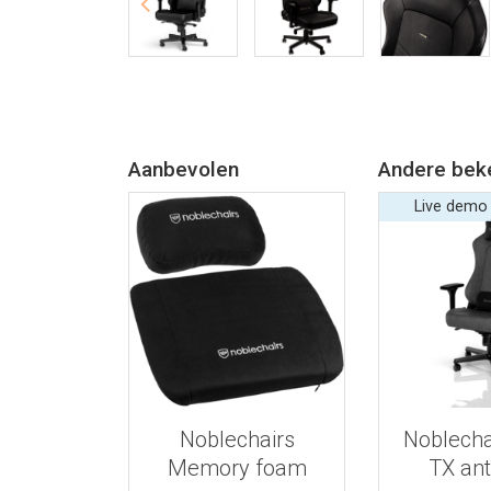
Aanbevolen
Andere bek
Live demo
Bekijk meer informatie
Bekijk meer
Noblechairs
Noblecha
Memory foam
TX ant