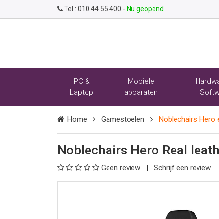
Tel.:
010 44 55 400
-
Nu geopend
PC &
Mobiele
Hardwa
Laptop
apparaten
Softw
Home
Gamestoelen
Noblechairs Hero e
Noblechairs Hero Real leat
Geen review
Schrijf een review