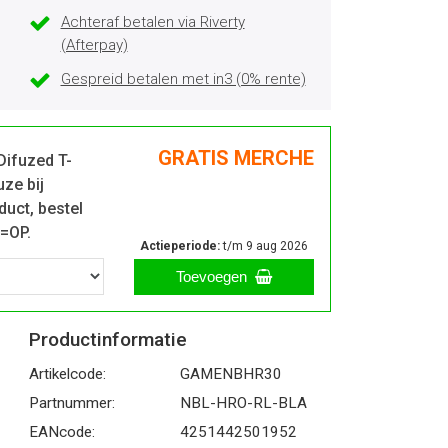
Achteraf betalen via Riverty
(Afterpay)
Gespreid betalen met in3 (0% rente)
GRATIS MERCHE
Difuzed T-
uze bij
duct, bestel
P=OP.
Actieperiode:
t/m 9 aug 2026
Toevoegen
Productinformatie
Artikelcode:
GAMENBHR30
Partnummer:
NBL-HRO-RL-BLA
EANcode:
4251442501952