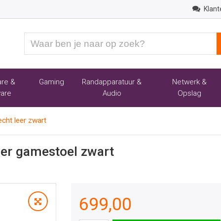
Klant
Waar
ben
je
naar
re &
Gaming
Randapparatuur &
Netwerk &
op
are
Audio
Opslag
zoek?
cht leer zwart
her gamestoel zwart
699,00