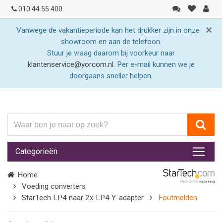
010 44 55 400
×
Vanwege de vakantieperiode kan het drukker zijn in onze
showroom en aan de telefoon.
Stuur je vraag daarom bij voorkeur naar
klantenservice@yorcom.nl
. Per e-mail kunnen we je
doorgaans sneller helpen.
Waar
ben
je
Categorieën
naar
op
Home
zoek?
Voeding converters
StarTech LP4 naar 2x LP4 Y-adapter
Foutmelden