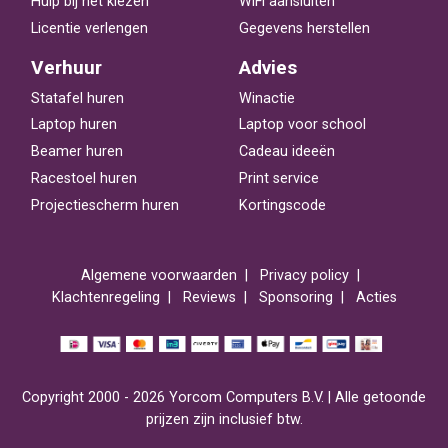
Hulp bij het kiezen
WiFi aansluiten
Licentie verlengen
Gegevens herstellen
Verhuur
Advies
Statafel huren
Winactie
Laptop huren
Laptop voor school
Beamer huren
Cadeau ideeën
Racestoel huren
Print service
Projectiescherm huren
Kortingscode
Algemene voorwaarden
Privacy policy
Klachtenregeling
Reviews
Sponsoring
Acties
Copyright 2000 - 2026 Yorcom Computers B.V. | Alle getoonde
prijzen zijn inclusief btw.