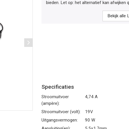
bieden. Let op: het alternatief kan afwijken q
Bekijk alle
Specificaties
Stroomuitvoer
4,74 A
(ampère):
Stroomuitvoer (volt):
19V
Uitgangsvermogen:
90 W
Aansluiting(en):
5.5x1.7mm