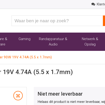
Klant
Waar
ben
je
naar
re &
Gaming
Randapparatuur &
Netwerk &
op
are
Audio
Opslag
zoek?
er 90W 19V 4.74A (5.5 x 1.7mm)
r 19V 4.74A (5.5 x 1.7mm)
Niet meer leverbaar
Helaas dit product is niet meer leverbaar, w