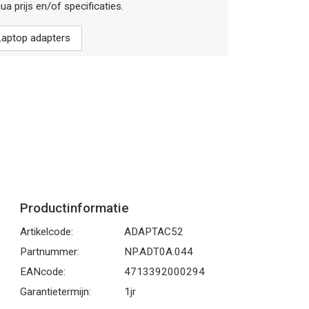
ua prijs en/of specificaties.
 Laptop adapters
Productinformatie
Artikelcode:
ADAPTAC52
Partnummer:
NP.ADT0A.044
EANcode:
4713392000294
Garantietermijn:
1jr