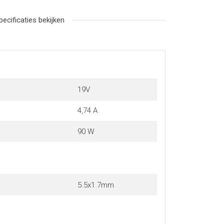
pecificaties bekijken
19V
4,74 A
90 W
5.5x1.7mm