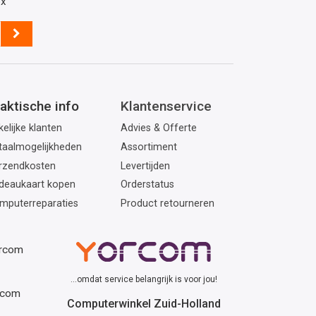
ox
aktische info
Klantenservice
elijke klanten
Advies & Offerte
taalmogelijkheden
Assortiment
rzendkosten
Levertijden
deaukaart kopen
Orderstatus
mputerreparaties
Product retourneren
orcom
...omdat service belangrijk is voor jou!
rcom
Computerwinkel Zuid-Holland