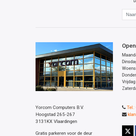
D
Open
Maand
Dinsda
Woens
Donde
Vrijdag
Zaterd
Yorcom Computers B.V.
Tel.
Hoogstad 265-267
kla
3131KX Vlaardingen
Gratis parkeren voor de deur