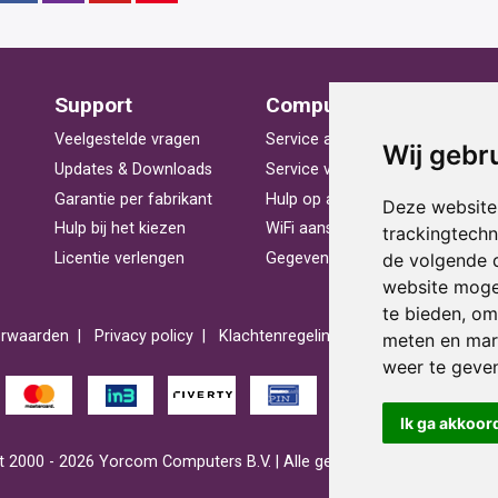
Support
Computerhulp
V
Veelgestelde vragen
Service aan huis
St
Wij gebr
Updates & Downloads
Service voor bedrijven
La
Garantie per fabrikant
Hulp op afstand
Be
Deze website
Hulp bij het kiezen
WiFi aansluiten
Ra
trackingtech
de volgende 
Licentie verlengen
Gegevens herstellen
Pr
website moge
te bieden
,
om 
rwaarden
Privacy policy
Klachtenregeling
Reviews
Spons
meten en mark
weer te geven
Ik ga akkoor
 2000 - 2026 Yorcom Computers B.V. | Alle getoonde prijzen zijn incl