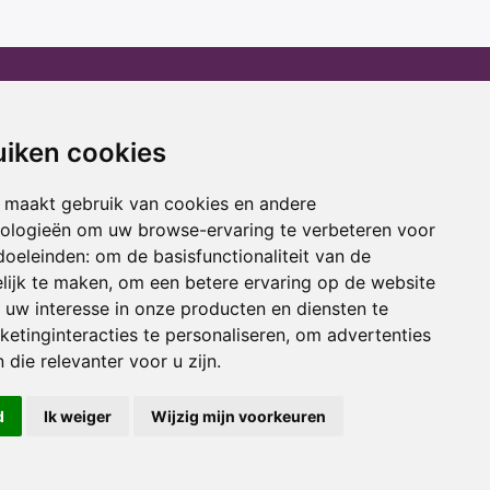
erhuur
Advies
atafel huren
Winactie
uiken cookies
ptop huren
Laptop voor school
amer huren
Cadeau ideeën
 maakt gebruik van cookies en andere
cestoel huren
Print service
nologieën om uw browse-ervaring te verbeteren voor
doeleinden:
om de basisfunctionaliteit van de
ojectiescherm huren
Kortingscode
lijk te maken
,
om een betere ervaring op de website
uw interesse in onze producten en diensten te
oring
Acties
etinginteracties te personaliseren
,
om advertenties
 die relevanter voor u zijn
.
d
Ik weiger
Wijzig mijn voorkeuren
usief btw.