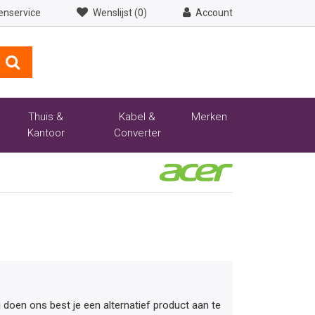
enservice
Wenslijst (0)
Account
Thuis &
Kabel &
Merken
Kantoor
Converter
ij doen ons best je een alternatief product aan te