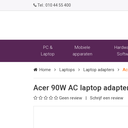
Tel.:
010 44 55 400
PC &
Mobiele
Hardwa
Laptop
apparaten
Softw
Home
Laptops
Laptop adapters
Ac
Acer 90W AC laptop adapte
Geen review
Schrijf een review