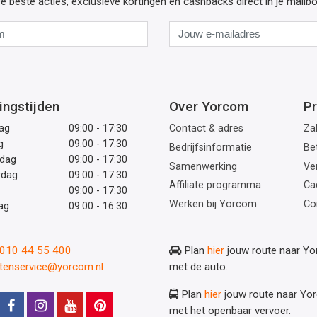
e beste acties, exclusieve kortingen en cashbacks direct in je mailb
Naam
Jouw
e-
mailadres
ingstijden
Over Yorcom
Pr
ag
09:00 - 17:30
Contact & adres
Zak
g
09:00 - 17:30
Bedrijfsinformatie
Be
dag
09:00 - 17:30
Samenwerking
Ve
rdag
09:00 - 17:30
Affiliate programma
Ca
09:00 - 17:30
Werken bij Yorcom
Co
ag
09:00 - 16:30
: 010 44 55 400
Plan
hier
jouw route naar Y
ntenservice@yorcom.nl
met de auto.
Plan
hier
jouw route naar Yo
met het openbaar vervoer.