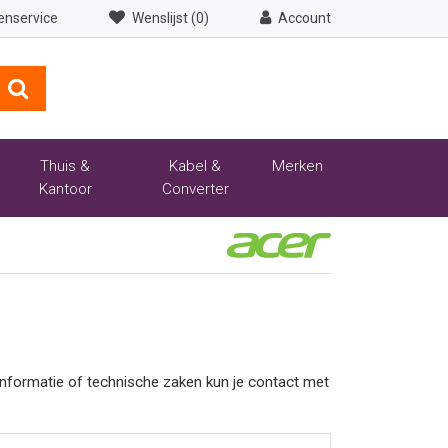
enservice
Wenslijst (0)
Account
Thuis &
Kabel &
Merken
Kantoor
Converter
tinformatie of technische zaken kun je contact met