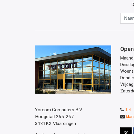
D
Open
Maand
Dinsda
Woens
Donde
Vrijdag
Zaterd
Yorcom Computers B.V.
Tel.
Hoogstad 265-267
kla
3131KX Vlaardingen