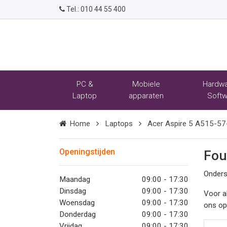
Tel.:
010 44 55 400
PC &
Mobiele
Hardwa
Laptop
apparaten
Softw
Home
Laptops
Acer Aspire 5 A515-57
Openingstijden
Fou
Onders
Maandag
09:00 - 17:30
Dinsdag
09:00 - 17:30
Voor a
Woensdag
09:00 - 17:30
ons o
Donderdag
09:00 - 17:30
Vrijdag
09:00 - 17:30