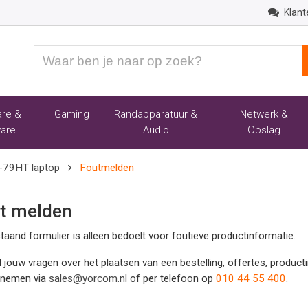
Klant
Waar
ben
je
naar
re &
Gaming
Randapparatuur &
Netwerk &
op
are
Audio
Opslag
zoek?
-79HT laptop
Foutmelden
t melden
taand formulier is alleen bedoelt voor foutieve productinformatie.
l jouw vragen over het plaatsen van een bestelling, offertes, produc
pnemen via
sales@yorcom.nl
of per telefoon op
010 44 55 400
.