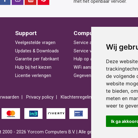
met het openbaar vervoer.
Support
Computerhulp
V
Veelgestelde vragen
Service aan huis
St
Wij gebr
Updates & Downloads
Service voor bedrijven
La
Garantie per fabrikant
Hulp op afstand
Be
Deze website
Hulp bij het kiezen
WiFi aansluiten
Ra
trackingtech
de volgende 
Licentie verlengen
Gegevens herstellen
Pr
website moge
te bieden
,
om 
rwaarden
Privacy policy
Klachtenregeling
Reviews
Spons
meten en mark
weer te geven
Ik ga akkoor
 2000 - 2026 Yorcom Computers B.V. | Alle getoonde prijzen zijn incl