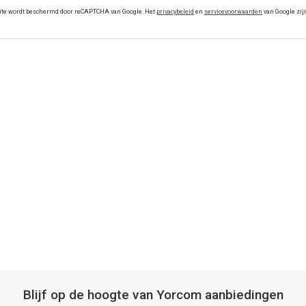
ite wordt beschermd door reCAPTCHA van Google. Het
privacybeleid
en
servicevoorwaarden
van Google zij
Blijf op de hoogte van Yorcom aanbiedingen