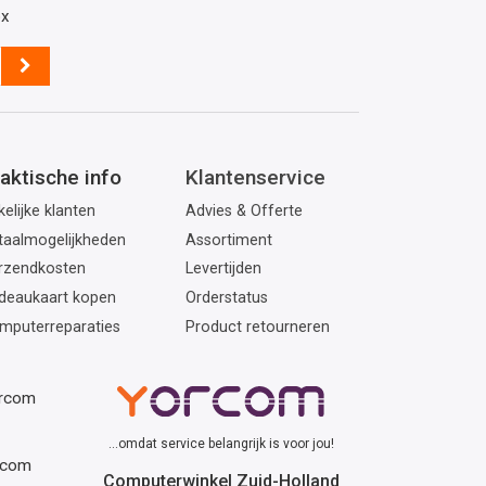
ox
aktische info
Klantenservice
elijke klanten
Advies & Offerte
taalmogelijkheden
Assortiment
rzendkosten
Levertijden
deaukaart kopen
Orderstatus
mputerreparaties
Product retourneren
orcom
...omdat service belangrijk is voor jou!
rcom
Computerwinkel Zuid-Holland