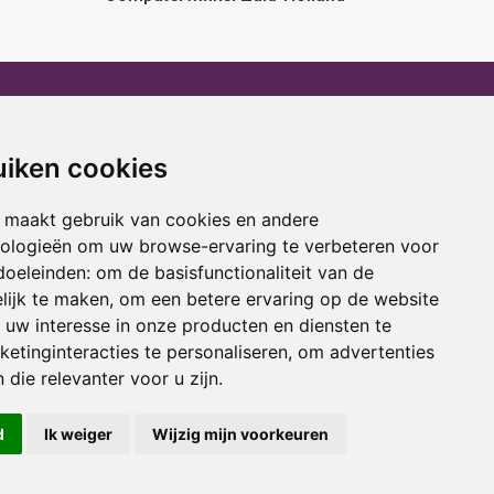
erhuur
Advies
atafel huren
Winactie
uiken cookies
ptop huren
Laptop voor school
amer huren
Cadeau ideeën
 maakt gebruik van cookies en andere
cestoel huren
Print service
nologieën om uw browse-ervaring te verbeteren voor
doeleinden:
om de basisfunctionaliteit van de
ojectiescherm huren
Kortingscode
lijk te maken
,
om een betere ervaring op de website
uw interesse in onze producten en diensten te
oring
Acties
etinginteracties te personaliseren
,
om advertenties
 die relevanter voor u zijn
.
d
Ik weiger
Wijzig mijn voorkeuren
usief btw.