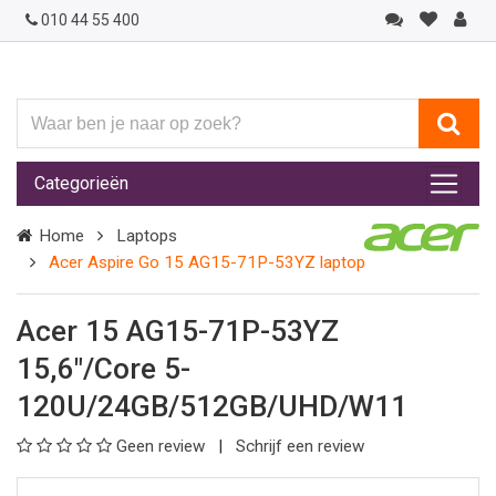
010 44 55 400
Waar
ben
je
Categorieën
naar
op
Home
Laptops
zoek?
Acer Aspire Go 15 AG15-71P-53YZ laptop
Acer 15 AG15-71P-53YZ
15,6"/Core 5-
120U/24GB/512GB/UHD/W11
Geen review
Schrijf een review