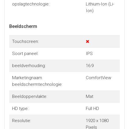
met een ongekende helderheid.
opslagtechnologie:
Lithium-Ion (Li-
Ion)
Vriendelijker voor de planeet
Dankzij de verpakking van 100% recyclebare materialen en
Beeldscherm
componenten van 30% post-consumer recycled plastic
heeft de Acer Aspire Go zowel een Energy Star-
certificering als een EPEAT-registratie. Zo kun jij een meer
Touchscreen:
verantwoorde keuze maken.
Soort paneel:
IPS
beeldverhouding:
16:9
Marketingnaam
ComfortView
beeldschermtechnologie:
Beeldoppervlakte:
Mat
HD type:
Full HD
Resolutie:
1920 x 1080
Pixels