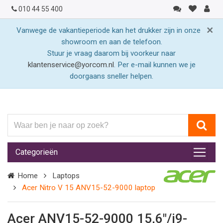
010 44 55 400
×
Vanwege de vakantieperiode kan het drukker zijn in onze
showroom en aan de telefoon.
Stuur je vraag daarom bij voorkeur naar
klantenservice@yorcom.nl
. Per e-mail kunnen we je
doorgaans sneller helpen.
Waar
ben
je
Categorieën
naar
op
Home
Laptops
zoek?
Acer Nitro V 15 ANV15-52-9000 laptop
Acer ANV15-52-9000 15,6"/i9-