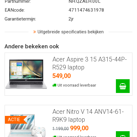
Partnummer:
NH.QZAEH.00L
EANcode:
4711474631978
Garantietermijn:
2jr
Uitgebreide specificaties bekijken
Andere bekeken ook
Acer Aspire 3 15 A315-44P-
R529 laptop
549,00
Uit voorraad leverbaar
Acer Nitro V 14 ANV14-61-
R9K9 laptop
ACTIE
999,00
1.199,00