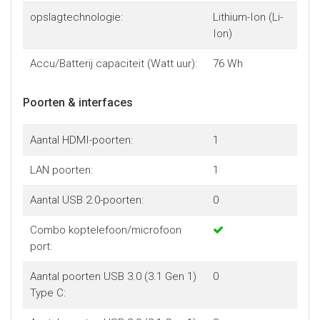
opslagtechnologie:
Lithium-Ion (Li-
Ion)
Accu/Batterij capaciteit (Watt uur):
76 Wh
Poorten & interfaces
Aantal HDMI-poorten:
1
LAN poorten:
1
Aantal USB 2.0-poorten:
0
Combo koptelefoon/microfoon
port:
Aantal poorten USB 3.0 (3.1 Gen 1)
0
Type C: