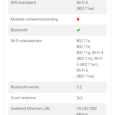
Wifi-standaard:
Wi-Fi 6
(802.11ax)
Mobiele netwerkverbinding:
Bluetooth:
Wi-Fi-standaarden:
802.11a,
802.11b,
802.11g, Wi-Fi 4
(802.11n), Wi-Fi
5 (802.11ac),
Wi-Fi 6
(802.11ax)
Bluetooth-versie:
5.2
Soort antenne:
2x2
Snelheid Ethernet LAN:
10,100,1000
Mbit/s