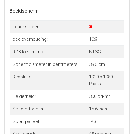
Beeldscherm
Touchscreen:
beeldverhouding:
16:9
RGB-kleurruimte:
NTSC
Schermdiameter in centimeters:
39,6 cm
Resolutie:
1920 x 1080
Pixels
Helderheid:
300 cd/m²
Schermformaat:
15.6 inch
Soort paneel:
IPS
Kleurbereik:
45 procent