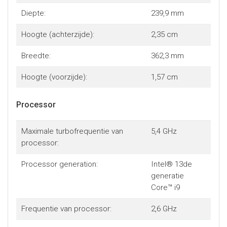
Diepte:
239,9 mm
Hoogte (achterzijde):
2,35 cm
Breedte:
362,3 mm
Hoogte (voorzijde):
1,57 cm
Processor
Maximale turbofrequentie van
5,4 GHz
processor:
Processor generation:
Intel® 13de
generatie
Core™ i9
Frequentie van processor:
2,6 GHz