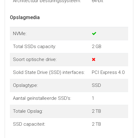
Architectuur besturingssysteem:
64-bit
Opslagmedia
NVMe:
Total SSDs capacity:
2 GB
Soort optische drive:
Solid State Drive (SSD) interfaces:
PCI Express 4.0
Opslagtype:
SSD
Aantal geïnstalleerde SSD's:
1
Totale Opslag:
2 TB
SSD capaciteit:
2 TB