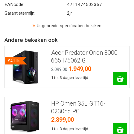
EANcode:
4711474503367
Garantietermijn:
2jr
Uitgebreide specificaties bekijken
Andere bekeken ook
Acer Predator Orion 3000
665 I75062iG
ACTIE
1.949,00
2.099,00
1 tot 3 dagen levertijd
HP Omen 35L GT16-
0230nd PC
2.899,00
1 tot 3 dagen levertijd