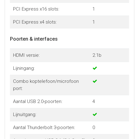
PCI Express x16 slots:
1
PCI Express x4 slots:
1
Poorten & interfaces
HDMI versie:
2.1b
Lijningang:
Combo koptelefoon/microfoon
port:
Aantal USB 2.0-poorten:
4
Lijnuitgang:
Aantal Thunderbolt 3-poorten:
0