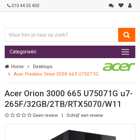
010 44 55 400
Waar
ben
je
Categorieën
naar
op
Home
Desktops
zoek?
Acer Predator Orion 3000 665 U75071G
Acer Orion 3000 665 U75071G u7-
265F/32GB/2TB/RTX5070/W11
Geen review
Schrijf een review