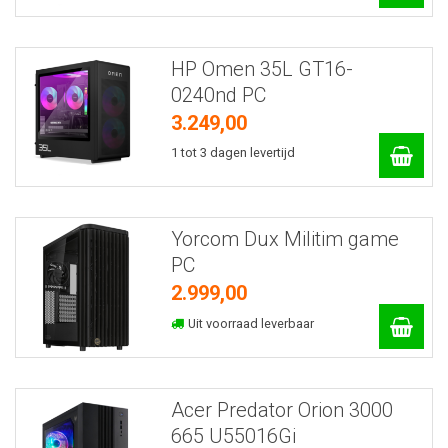
HP Omen 35L GT16-
0240nd PC
3.249,00
1 tot 3 dagen levertijd
Yorcom Dux Militim game
PC
2.999,00
Uit voorraad leverbaar
Acer Predator Orion 3000
665 U55016Gi