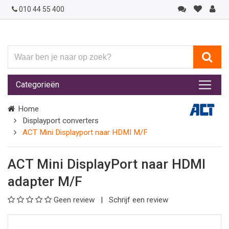
010 44 55 400
Waar
ben
je
Categorieën
naar
op
Home
zoek?
Displayport converters
ACT Mini Displayport naar HDMI M/F
ACT Mini DisplayPort naar HDMI
adapter M/F
Geen review
Schrijf een review