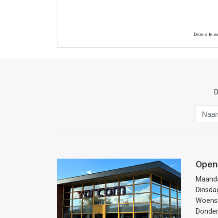
Deze site 
D
Open
Maand
Dinsda
Woens
Donde