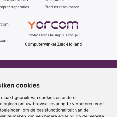
deaukaart kopen
Orderstatus
mputerreparaties
Product retourneren
orcom
...omdat service belangrijk is voor jou!
rcom
Computerwinkel Zuid-Holland
erhuur
Advies
atafel huren
Winactie
uiken cookies
ptop huren
Laptop voor school
amer huren
Cadeau ideeën
 maakt gebruik van cookies en andere
cestoel huren
Print service
nologieën om uw browse-ervaring te verbeteren voor
doeleinden:
om de basisfunctionaliteit van de
ojectiescherm huren
Kortingscode
lijk te maken
,
om een betere ervaring op de website