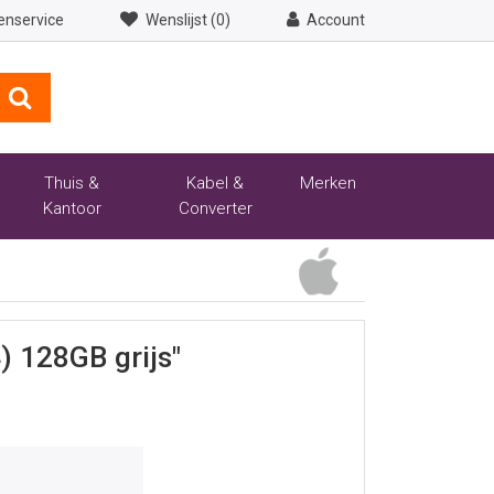
enservice
Wenslijst (0)
Account
Thuis &
Kabel &
Merken
Kantoor
Converter
) 128GB grijs"