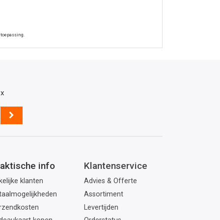
 toepassing.
ox
aktische info
Klantenservice
elijke klanten
Advies & Offerte
taalmogelijkheden
Assortiment
rzendkosten
Levertijden