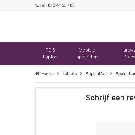
Tel.:
010 44 55 400
PC &
Mobiele
Hardwa
Laptop
apparaten
Softw
Home
Tablets
Apple iPad
Apple iPa
Schrijf een r