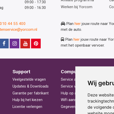
Affiliate programma
Ca
09:00 - 17:30
Werken bij Yorcom
Co
ag
09:00 - 16:30
: 010 44 55 400
Plan
hier
jouw route naar Y
ntenservice@yorcom.nl
met de auto.
Plan
hier
jouw route naar Yo
met het openbaar vervoer.
Support
Computerhulp
V
Veelgestelde vragen
Service aan huis
St
Wij gebr
Updates & Downloads
Service voor bedrijven
La
Garantie per fabrikant
Hulp op afstand
Be
Deze website
Hulp bij het kiezen
WiFi aansluiten
Ra
trackingtech
de volgende 
Licentie verlengen
Gegevens herstellen
Pr
website moge