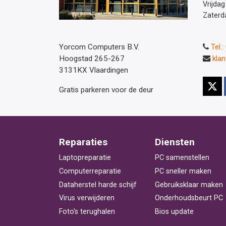
Vrijdag
Zaterd
Yorcom Computers B.V.
Tel.
Hoogstad 265-267
kla
3131KX Vlaardingen
Gratis parkeren voor de deur
Reparaties
Diensten
Laptopreparatie
PC samenstellen
Computerreparatie
PC sneller maken
Dataherstel harde schijf
Gebruiksklaar maken
Virus verwijderen
Onderhoudsbeurt PC
Foto's terughalen
Bios update