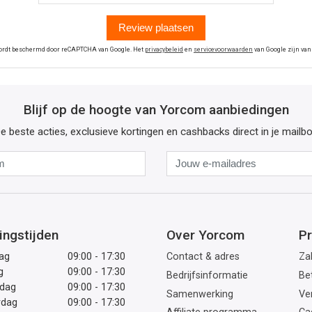
Review plaatsen
wordt beschermd door reCAPTCHA van Google. Het
privacybeleid
en
servicevoorwaarden
van Google zijn van
Blijf op de hoogte van Yorcom aanbiedingen
e beste acties, exclusieve kortingen en cashbacks direct in je mailb
Naam
Jouw
e-
mailadres
ingstijden
Over Yorcom
Pr
ag
09:00 - 17:30
Contact & adres
Zak
g
09:00 - 17:30
Bedrijfsinformatie
Be
dag
09:00 - 17:30
Samenwerking
Ve
rdag
09:00 - 17:30