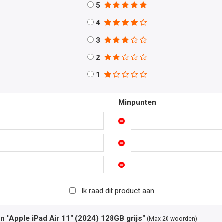
5
4
3
2
1
Minpunten
Ik raad dit product aan
an "Apple iPad Air 11" (2024) 128GB grijs"
(Max 20 woorden)