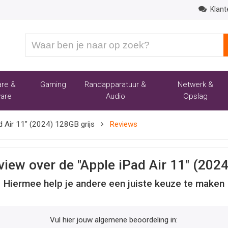
Klant
Waar
ben
je
naar
re &
Gaming
Randapparatuur &
Netwerk &
op
are
Audio
Opslag
zoek?
d Air 11" (2024) 128GB grijs
Reviews
eview over de "Apple iPad Air 11" (2024
Hiermee help je andere een juiste keuze te maken
Vul hier jouw algemene beoordeling in: