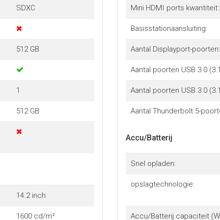
SDXC
Mini HDMI ports kwantiteit:
Basisstationaansluiting:
512 GB
Aantal Displayport-poorten:
Aantal poorten USB 3.0 (3.
1
Aantal poorten USB 3.0 (3.
512 GB
Aantal Thunderbolt 5-poort
Accu/Batterij
Snel opladen:
opslagtechnologie:
14.2 inch
1600 cd/m²
Accu/Batterij capaciteit (Wa