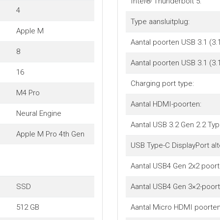
Intel® Thunderbolt 5:
4
Type aansluitplug:
Apple M
Aantal poorten USB 3.1 (3.
8
Aantal poorten USB 3.1 (3.
16
Charging port type:
M4 Pro
Aantal HDMI-poorten:
Neural Engine
Aantal USB 3.2 Gen 2.2 Typ
Apple M Pro 4th Gen
USB Type-C DisplayPort al
Aantal USB4 Gen 2x2 poort
SSD
Aantal USB4 Gen 3×2-poort
512 GB
Aantal Micro HDMI poorten