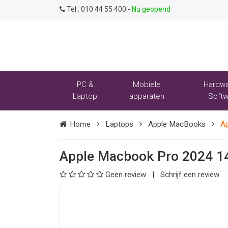
Tel.:
010 44 55 400
-
Nu geopend
PC &
Mobiele
Hardwa
Laptop
apparaten
Softw
Home
Laptops
Apple MacBooks
Ap
Apple Macbook Pro 2024 1
Geen review
Schrijf een review