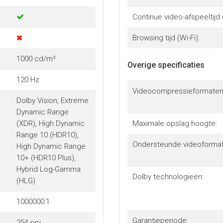
Continue video-afspeeltijd 
Browsing tijd (Wi-Fi):
1000 cd/m²
Overige specificaties
120 Hz
Videocompressieformaten
Dolby Vision, Extreme
Dynamic Range
(XDR), High Dynamic
Maximale opslag hoogte:
Range 10 (HDR10),
Ondersteunde videoformat
High Dynamic Range
10+ (HDR10 Plus),
Hybrid Log-Gamma
Dolby technologieën:
(HLG)
1000000:1
Garantieperiode:
254 ppi