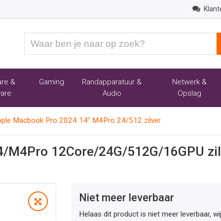
Klant
Waar
ben
je
naar
re &
Gaming
Randapparatuur &
Netwerk &
op
are
Audio
Opslag
zoek?
ple Macbook Pro 2024 14" M4Pro 24/512 zilver
4/M4Pro 12Core/24G/512G/16GPU zil
Niet meer leverbaar
Helaas dit product is niet meer leverbaar, w