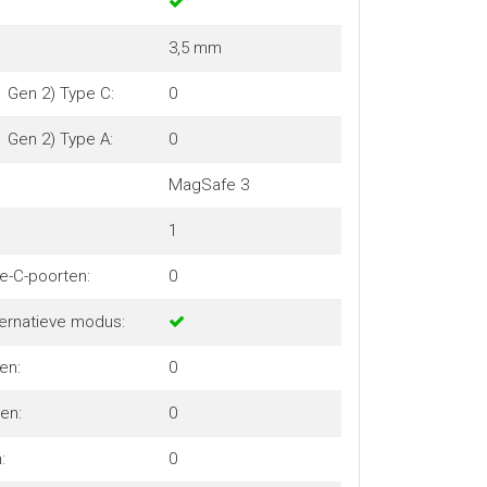
3,5 mm
1 Gen 2) Type C:
0
1 Gen 2) Type A:
0
MagSafe 3
1
e-C-poorten:
0
ternatieve modus:
en:
0
en:
0
:
0