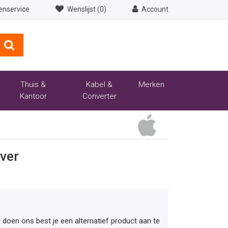
enservice
Wenslijst (0)
Account
Thuis &
Kabel &
Merken
Kantoor
Converter
ver
ij doen ons best je een alternatief product aan te