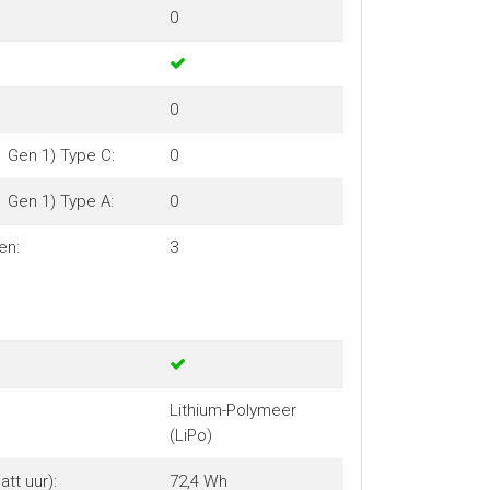
0
0
1 Gen 1) Type C:
0
1 Gen 1) Type A:
0
en:
3
Lithium-Polymeer
(LiPo)
tt uur):
72,4 Wh