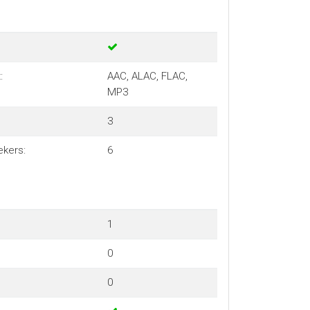
:
AAC, ALAC, FLAC,
MP3
3
ekers:
6
1
0
0