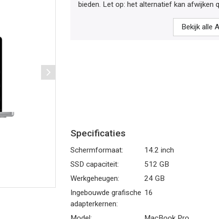
bieden. Let op: het alternatief kan afwijken q
Bekijk alle
Specificaties
Schermformaat:
14.2 inch
SSD capaciteit:
512 GB
Werkgeheugen:
24 GB
Ingebouwde grafische
16
adapterkernen:
Model:
MacBook Pro