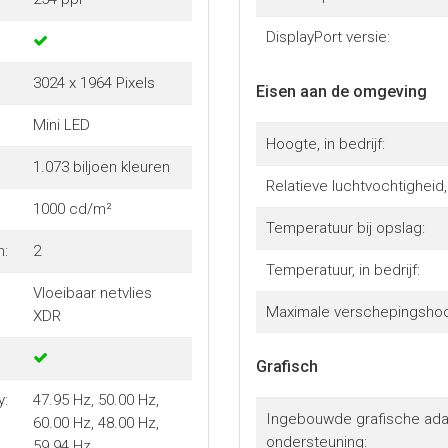
DisplayPort versie:
3024 x 1964 Pixels
Eisen aan de omgeving
Mini LED
Hoogte, in bedrijf:
1.073 biljoen kleuren
Relatieve luchtvochtigheid, 
1000 cd/m²
Temperatuur bij opslag:
n:
2
Temperatuur, in bedrijf:
Vloeibaar netvlies
Maximale verschepingshoo
XDR
Grafisch
y:
47.95 Hz, 50.00 Hz,
Ingebouwde grafische ada
60.00 Hz, 48.00 Hz,
ondersteuning:
59.94 Hz