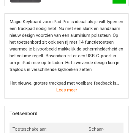
Magic Keyboard voor iPad Pro is ideaal als je wilt typen en
een trackpad nodig hebt. Nu met een slank en handzaam
nieuw design voorzien van een aluminium polssteun. Op
het toetsenbord zit ook een rij met 14 functietoetsen
waarmee je bijvoorbeeld makkelijk de schermhelderheid en
het volume regelt. Bovendien zit er een USB‑C-poort in
om je iPad mee op te laden. Het zwevende design kun je
traploos in verschillende kijkhoeken zetten.
Het nieuwe, grotere trackpad met voelbare feedback is
ideaal om preciezer te werken, bijvoorbeeld om een
Lees meer
spreadsheet te bewerken of tekst te selecteren, of om je
iPad te bedienen met intuïtieve, vertrouwde Multi-Touch-
bewegingen. En de stevige cover beschermt de voor- en
Toetsenbord
achterkant, zodat je je iPad Pro makkelijk overal mee
naartoe neemt.
Toetsschakelaar:
Schaar-