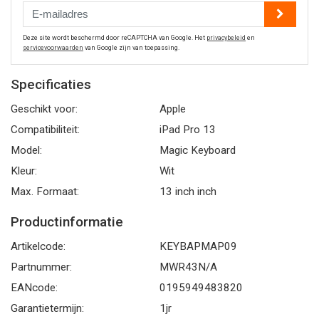
Deze site wordt beschermd door reCAPTCHA van Google. Het
privacybeleid
en
servicevoorwaarden
van Google zijn van toepassing.
Specificaties
Geschikt voor:
Apple
Compatibiliteit:
iPad Pro 13
Model:
Magic Keyboard
Kleur:
Wit
Max. Formaat:
13 inch inch
Productinformatie
Artikelcode:
KEYBAPMAP09
Partnummer:
MWR43N/A
EANcode:
0195949483820
Garantietermijn:
1jr