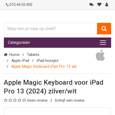
010 44 55 400
Waar
ben
je
Categorieën
naar
op
Home
Tablets
zoek?
Apple iPad
iPad hoesjes
Apple Magic Keyboard iPad Pro 13 wit
Apple Magic Keyboard voor iPad
Pro 13 (2024) zilver/wit
Geen review
Schrijf een review