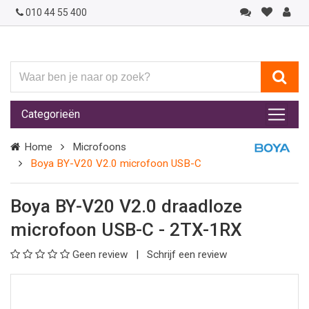
010 44 55 400
Waar
ben
je
Categorieën
naar
op
Home
Microfoons
zoek?
Boya BY-V20 V2.0 microfoon USB-C
Boya BY-V20 V2.0 draadloze
microfoon USB-C - 2TX-1RX
Geen review
Schrijf een review