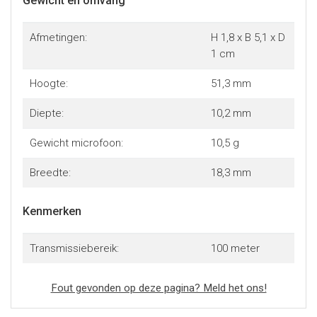
Gewicht en omvang
Afmetingen:
H 1,8 x B 5,1 x D
1 cm
Hoogte:
51,3 mm
Diepte:
10,2 mm
Gewicht microfoon:
10,5 g
Breedte:
18,3 mm
Kenmerken
Transmissiebereik:
100 meter
Fout gevonden op deze pagina? Meld het ons!