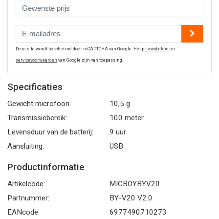
Deze site wordt beschermd door reCAPTCHA van Google. Het
privacybeleid
en
servicevoorwaarden
van Google zijn van toepassing.
Specificaties
Gewicht microfoon:
10,5 g
Transmissiebereik:
100 meter
Levensduur van de batterij:
9 uur
Aansluiting:
USB
Productinformatie
Artikelcode:
MICBOYBYV20
Partnummer:
BY-V20 V2.0
EANcode:
6977490710273