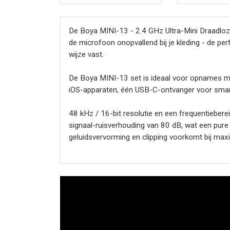
De Boya MINI-13 - 2.4 GHz Ultra-Mini Draadloz
de microfoon onopvallend bij je kleding - de pe
wijze vast.
De Boya MINI-13 set is ideaal voor opnames m
iOS-apparaten, één USB-C-ontvanger voor smart
48 kHz / 16-bit resolutie en een frequentiebe
signaal-ruisverhouding van 80 dB, wat een pure
geluidsvervorming en clipping voorkomt bij max
Plug & Play - eenvoudig te gebruiken. De ontva
beginners gemakkelijk audio van hoge kwalitei
Elke zender werkt tot 6 uur op één lading, wat 
zonder dat je je zorgen hoeft te maken over het b