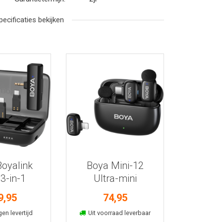
pecificaties bekijken
r informatie
Bekijk meer informatie
oyalink
Boya Mini-12
3-in-1
Ultra-mini
oon set
microfoon zwart
9,95
74,95
kelmand
In winkelmand
gen levertijd
Uit voorraad leverbaar