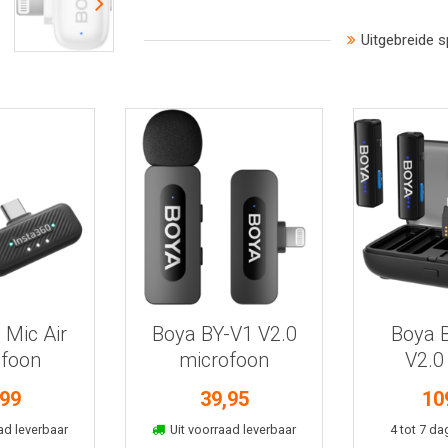
Uitgebreide s
 informatie
Bekijk meer informatie
Bekijk mee
 Mic Air
Boya BY-V1 V2.0
Boya B
ofoon
microfoon
V2.0 
+1RX)
lightning
microf
,99
39,95
10
kelmand
In winkelmand
In win
ad leverbaar
Uit voorraad leverbaar
4 tot 7 da