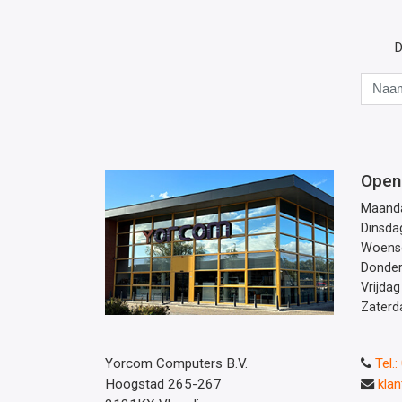
D
Open
Maand
Dinsda
Woens
Donde
Vrijdag
Zaterd
Yorcom Computers B.V.
Tel.
Hoogstad 265-267
kla