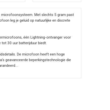
ze microfoonsysteem. Met slechts 5 gram past
oon leg je geluid op natuurlijke en discrete
ermicrofoons, één Lightning-ontvanger voor
t 30 uur batterijduur biedt.
idsdetails. De microfoon heeft een hoge
ya's geavanceerde beperkingstechnologie die
arandeerd.
opnameapparaat worden aangesloten, waardoor
ge batterijduur en betrouwbare prestaties