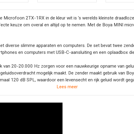
e Microfoon 2TX-1RX in de kleur wit is 's werelds kleinste draadlo
rfecte keuze om overal en altijd op te nemen. Met de Boya MINI microf
et diverse slimme apparaten en computers. De set bevat twee zend
phones en computers met USB-C-aansluiting en een oplaadbox die to
reik van 20-20.000 Hz zorgen voor een nauwkeurige opname van gelu
 geluidsoverdracht mogelijk maakt. De zender maakt gebruik van Bo
imaal 120 dB SPL, waardoor een levensecht en rijk geluid wordt geg
Lees meer
nger kan zonder ingewikkelde installatie rechtstreeks op je audio-
t kunnen opnemen.
met de oplaadbox tot 30 uur kan worden verlengd. Geniet van een lan
atterijniveau tijdens live-uitzendingen.