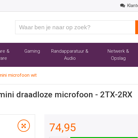
Klant
Waar
ben
je
naar
re &
Gaming
Randapparatuur &
Netwerk &
op
are
Audio
Opslag
zoek?
mini microfoon wit
mini draadloze microfoon - 2TX-2RX
74,95