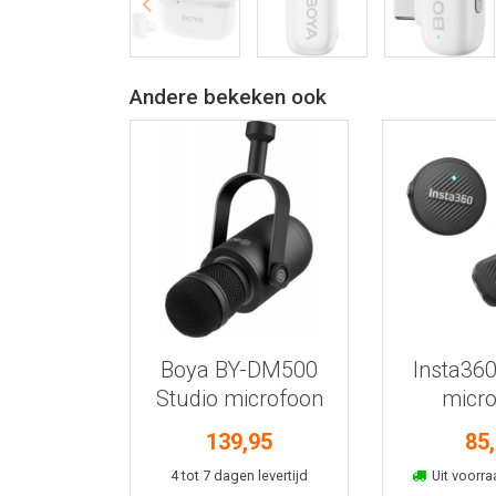
Andere bekeken ook
Bekijk meer informatie
Bekijk meer
Boya BY-DM500
Insta360
Studio microfoon
micr
(1TX
139,95
85
In winkelmand
In win
4 tot 7 dagen levertijd
Uit voorra