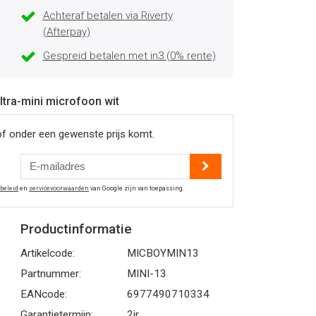
Achteraf betalen via Riverty
(Afterpay)
Gespreid betalen met in3 (0% rente)
ltra-mini microfoon wit
of onder een gewenste prijs komt.
ybeleid
en
servicevoorwaarden
van Google zijn van toepassing.
Productinformatie
Artikelcode:
MICBOYMIN13
Partnummer:
MINI-13
EANcode:
6977490710334
Garantietermijn:
2jr