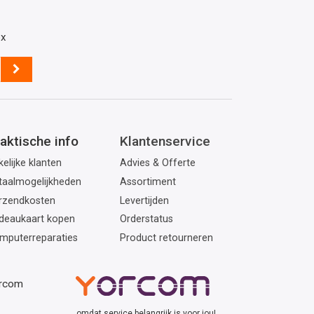
ox
aktische info
Klantenservice
elijke klanten
Advies & Offerte
taalmogelijkheden
Assortiment
rzendkosten
Levertijden
deaukaart kopen
Orderstatus
mputerreparaties
Product retourneren
orcom
...omdat service belangrijk is voor jou!