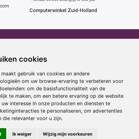
rcom
Computerwinkel Zuid-Holland
erhuur
Advies
atafel huren
Winactie
uiken cookies
ptop huren
Laptop voor school
amer huren
Cadeau ideeën
 maakt gebruik van cookies en andere
cestoel huren
Print service
nologieën om uw browse-ervaring te verbeteren voor
doeleinden:
om de basisfunctionaliteit van de
ojectiescherm huren
Kortingscode
lijk te maken
,
om een betere ervaring op de website
uw interesse in onze producten en diensten te
oring
Acties
etinginteracties te personaliseren
,
om advertenties
 die relevanter voor u zijn
.
d
Ik weiger
Wijzig mijn voorkeuren