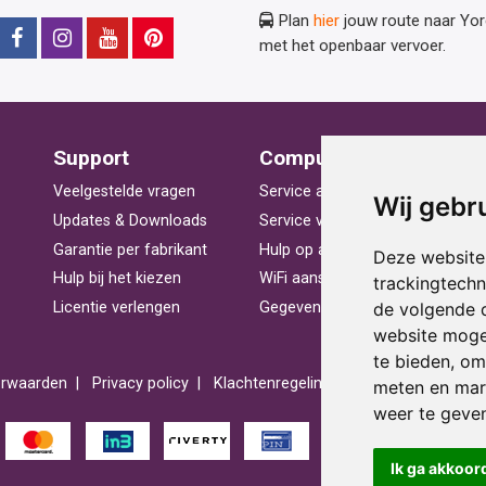
Plan
hier
jouw route naar Yo
met het openbaar vervoer.
Support
Computerhulp
V
Veelgestelde vragen
Service aan huis
St
Wij gebr
Updates & Downloads
Service voor bedrijven
La
Garantie per fabrikant
Hulp op afstand
Be
Deze website
Hulp bij het kiezen
WiFi aansluiten
Ra
trackingtech
de volgende 
Licentie verlengen
Gegevens herstellen
Pr
website moge
te bieden
,
om 
rwaarden
Privacy policy
Klachtenregeling
Reviews
Spons
meten en mark
weer te geven
Ik ga akkoor