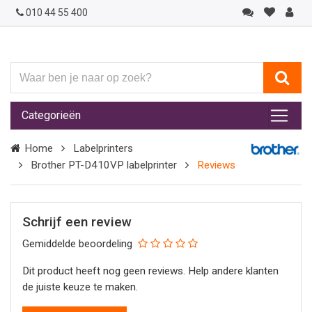
010 44 55 400
Waar
ben
je
Categorieën
naar
op
Home
Labelprinters
zoek?
Brother PT-D410VP labelprinter
Reviews
Schrijf een review
Gemiddelde beoordeling
Dit product heeft nog geen reviews. Help andere klanten
de juiste keuze te maken.