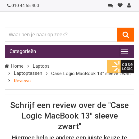
010 44 55 400
Waar
ben
je
Categorieën
naar
op
Home
Laptops
zoek?
Laptoptassen
Case Logic MacBook 13" sleeve zwart
Reviews
Schrijf een review over de "Case
Logic MacBook 13" sleeve
zwart"
Hiermee help je andere een juiste keuze te