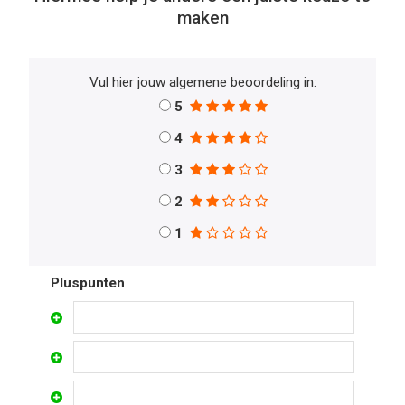
maken
Vul hier jouw algemene beoordeling in:
5
4
3
2
1
Pluspunten