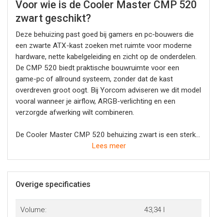
Voor wie is de Cooler Master CMP 520
zwart geschikt?
Deze behuizing past goed bij gamers en pc-bouwers die
een zwarte ATX-kast zoeken met ruimte voor moderne
hardware, nette kabelgeleiding en zicht op de onderdelen.
De CMP 520 biedt praktische bouwruimte voor een
game-pc of allround systeem, zonder dat de kast
overdreven groot oogt. Bij Yorcom adviseren we dit model
vooral wanneer je airflow, ARGB-verlichting en een
verzorgde afwerking wilt combineren.
De Cooler Master CMP 520 behuizing zwart is een sterke
basis voor een moderne game-pc of werk-pc met
Lees meer
gaming-uitstraling. Door de combinatie van een mesh
front, tempered glass zijpaneel, vooraf geïnstalleerde
ARGB-fans en ondersteuning voor ATX-hardware is dit
Overige specificaties
een logische keuze voor wie een nette zwarte behuizing
zoekt met goede koelmogelijkheden.
Volume:
43,34 l