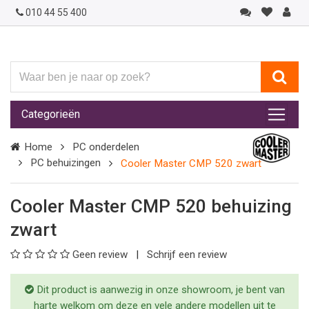
010 44 55 400
Waar
ben
je
Categorieën
naar
op
Home
PC onderdelen
zoek?
PC behuizingen
Cooler Master CMP 520 zwart
Cooler Master CMP 520 behuizing
zwart
Geen review
Schrijf een review
Dit product is aanwezig in onze showroom, je bent van
harte welkom om deze en vele andere modellen uit te