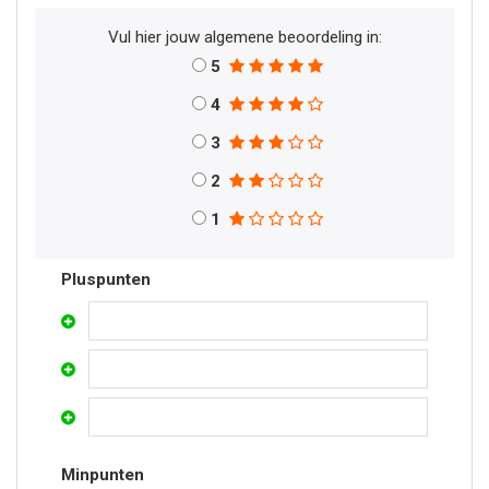
Vul hier jouw algemene beoordeling in:
5
4
3
2
1
Pluspunten
Minpunten