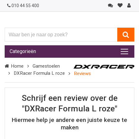
010 44 55 400
Waar
ben
je
Categorieën
naar
op
Home
Gamestoelen
zoek?
DXRacer Formula L roze
Reviews
Schrijf een review over de
"DXRacer Formula L roze"
Hiermee help je andere een juiste keuze te
maken